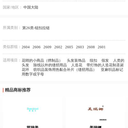
国家/地区：
中国大陆
所属类别：
第26类-钮扣拉链
类似群组：
2604
2606
2609
2602
2605
2603
2608
2601
适用项目：
花哨的小商品（绣制品）
头发装饰品
纽扣
假发
人类的
头发
除线以外的缝纫用品
人造花
带灯饰的人造花制圣诞
花环
纺织品装饰用热黏合补片（缝纫用品）
亚麻织品标记
用数字或字母
精品商标推荐
芭瑞美
美瑞娜