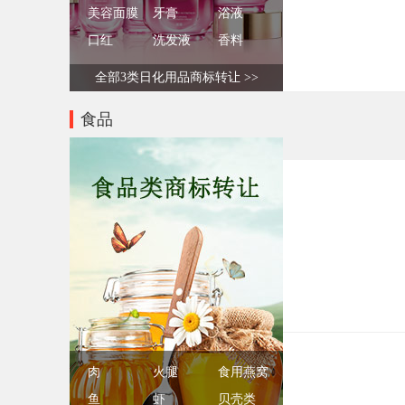
美容面膜
牙膏
浴液
口红
洗发液
香料
全部3类日化用品商标转让 >>
食品
肉
火腿
食用燕窝
鱼
虾
贝壳类