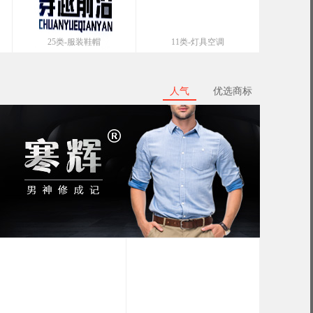
25类-服装鞋帽
11类-灯具空调
人气
优选商标