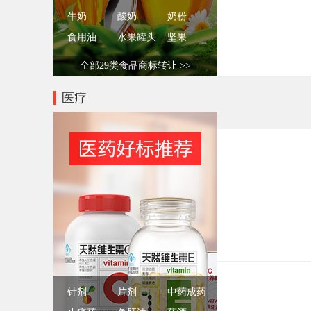
牛奶
酸奶
奶粉
食用油
水果罐头
坚果
全部29类食品商标转让 >>
医疗
针剂
片剂
中药成药