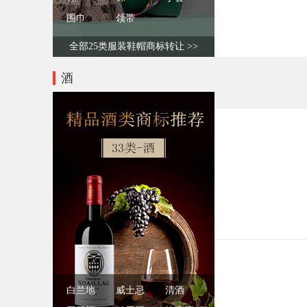
围巾
领带
全部25类服装鞋帽商标转让 >>
酒
白兰地
威士忌
清酒