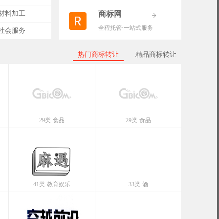
-材料加工
商标网
全程托管·一站式服务
-社会服务
热门商标转让
精品商标转让
29类-食品
29类-食品
41类-教育娱乐
33类-酒