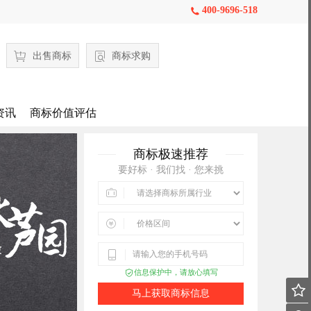
400-9696-518

出售商标
商标求购
资讯
商标价值评估
商标极速推荐
要好标 · 我们找 · 您来挑



信息保护中，请放心填写


马上获取商标信息