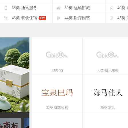
F
G
H
38类-通讯服务
39类-运输贮藏
40类
K
L
M
43类-餐饮住宿
44类-医疗园艺
45类
33类-酒
38类-通讯服务
32类-啤酒饮料
20类-家具