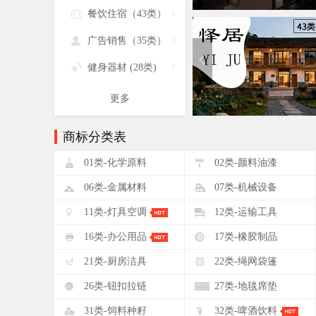

餐饮住宿（43类）


广告销售（35类）


健身器材 (28类)

更多
商标分类表
!
"
01类-化学原料
02类-颜料油漆
&
'
06类-金属材料
07类-机械设备
+
,
11类-灯具空调
12类-运输工具
0
1
16类-办公用品
17类-橡胶制品
5
6
21类-厨房洁具
22类-绳网袋篷
:
;
26类-钮扣拉链
27类-地毯席垫
?
@
31类-饲料种籽
32类-啤酒饮料