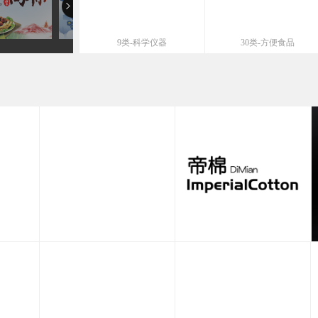
9类-科学仪器
30类-方便食品