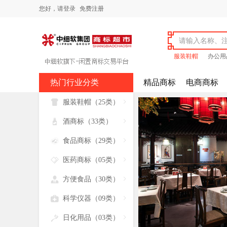
您好，
请登录
免费注册
服装鞋帽
办公用
热门行业分类
精品商标
电商商标

服装鞋帽（25类）


酒商标（33类）


食品商标（29类）


医药商标（05类）


方便食品（30类）


科学仪器（09类）


日化用品（03类）
