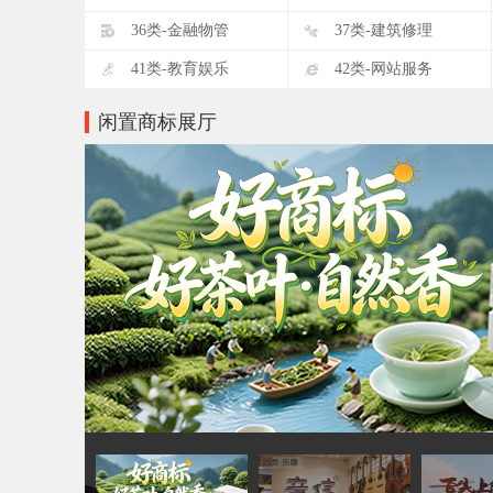
D
E
36类-金融物管
37类-建筑修理
I
J
41类-教育娱乐
42类-网站服务
闲置商标展厅