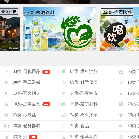
#
$
%
03类-日化用品
04类-燃料油脂
05类
(
)
*
08类-手工器械
09类-科学仪器
10类
-
.
/
13类-军火烟火
14类-珠宝钟表
15类
2
3
4
18类-皮革皮具
19类-建筑材料
20类
7
8
9
23类-纱线丝
24类-布料床单
25类
<
=
>
28类-健身器材
29类-食品
30类
A
B
C
33类-酒
34类-烟草烟具
35类