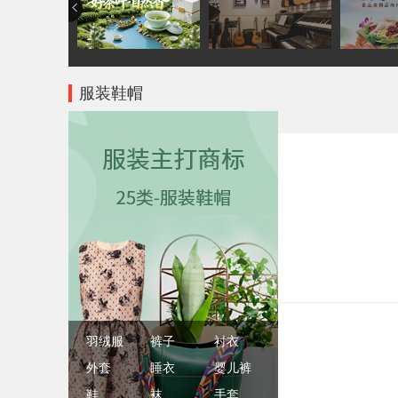
服装鞋帽
羽绒服
裤子
衬衣
外套
睡衣
婴儿裤
鞋
袜
手套