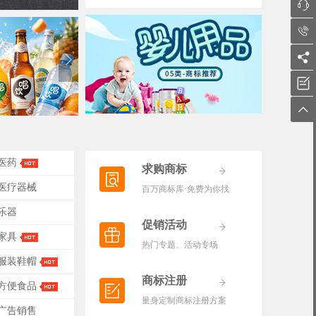





-医药
求购商标
-医疗器械
百万商标库·免费为你找
-乐器
促销活动
-家具
热门专题、活动专场
-服装鞋帽
商标注册
-方便食品
量身定制商标注册方案
-广告销售