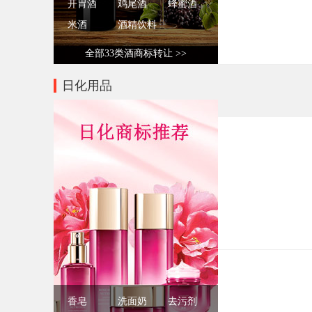
开胃酒
鸡尾酒
蜂蜜酒
米酒
酒精饮料
全部33类酒商标转让 >>
日化用品
香皂
洗面奶
去污剂