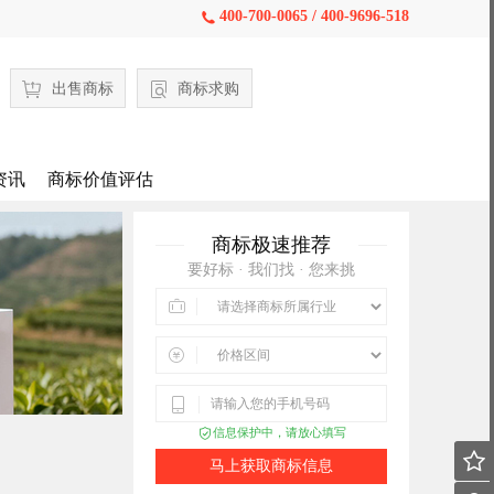
400-700-0065 / 400-9696-518

出售商标
商标求购
资讯
商标价值评估
商标极速推荐
要好标 · 我们找 · 您来挑



信息保护中，请放心填写


马上获取商标信息