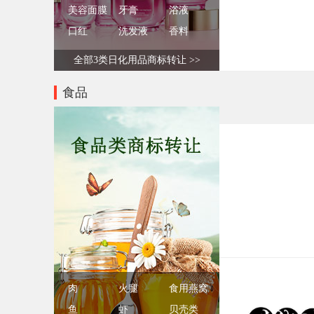
美容面膜
牙膏
浴液
口红
洗发液
香料
全部3类日化用品商标转让 >>
食品
肉
火腿
食用燕窝
鱼
虾
贝壳类