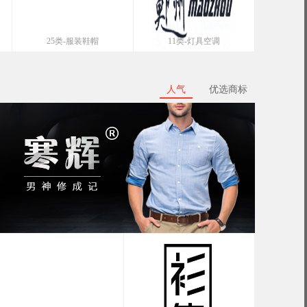
25类-服装鞋帽
11类-灯具空调
人气
优选商标