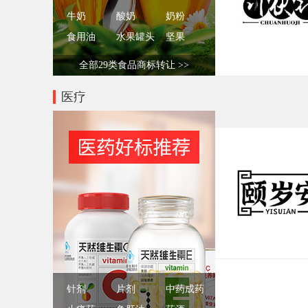
牛奶
酸奶
奶粉
食用油
水果罐头
坚果
全部29类食品商标转让 >>
医疗
针剂
片剂
中药成药