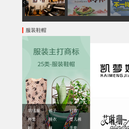
服装鞋帽
羽绒服
裤子
衬衣
外套
睡衣
婴儿裤
鞋
袜
手套