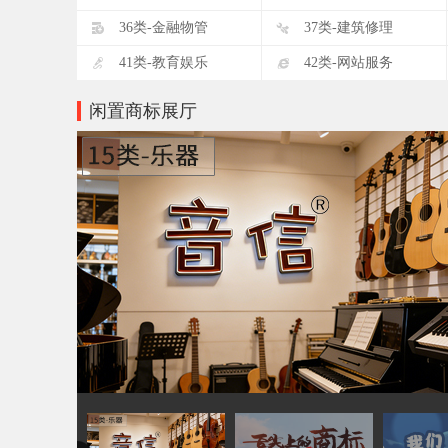
D
E
36类-金融物管
37类-建筑修理
I
J
41类-教育娱乐
42类-网站服务
闲置商标展厅