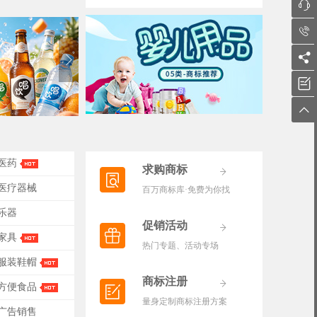





-医药
求购商标
-医疗器械
百万商标库·免费为你找
-乐器
促销活动
-家具
热门专题、活动专场
-服装鞋帽
商标注册
-方便食品
量身定制商标注册方案
-广告销售