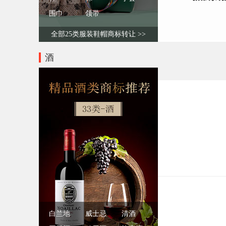
围巾
领带
全部25类服装鞋帽商标转让 >>
酒
白兰地
威士忌
清酒