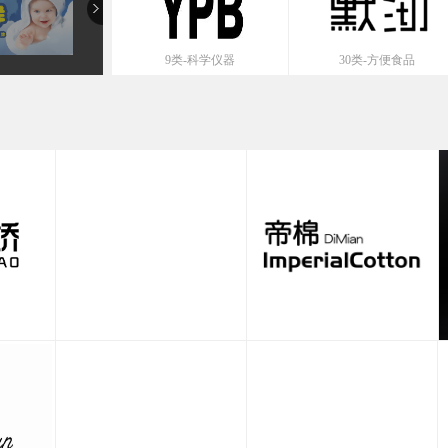
9类-科学仪器
30类-方便食品