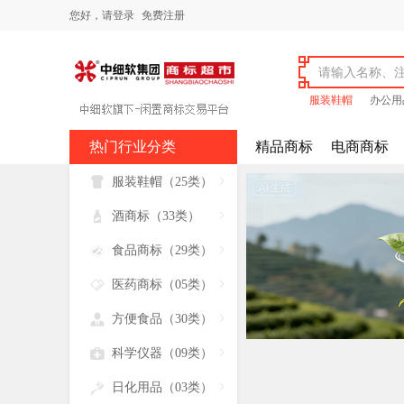
您好，
请登录
免费注册
服装鞋帽
办公用
热门行业分类
精品商标
电商商标

服装鞋帽（25类）


酒商标（33类）


食品商标（29类）


医药商标（05类）


方便食品（30类）


科学仪器（09类）


日化用品（03类）
