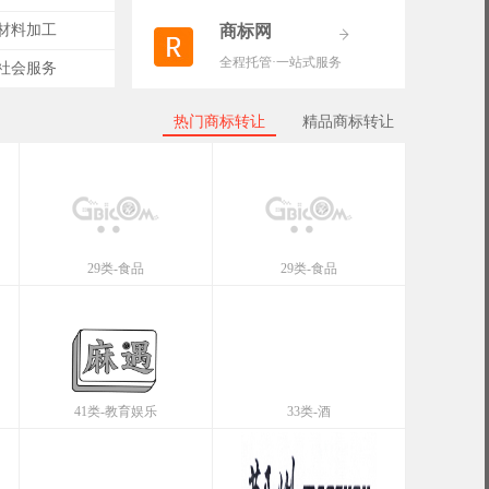
-材料加工
商标网
全程托管·一站式服务
-社会服务
热门商标转让
精品商标转让
29类-食品
29类-食品
41类-教育娱乐
33类-酒