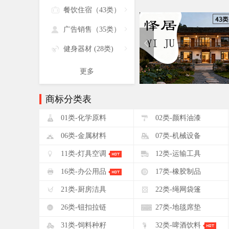

餐饮住宿（43类）


广告销售（35类）


健身器材 (28类)

更多
商标分类表
!
"
01类-化学原料
02类-颜料油漆
&
'
06类-金属材料
07类-机械设备
+
,
11类-灯具空调
12类-运输工具
0
1
16类-办公用品
17类-橡胶制品
5
6
21类-厨房洁具
22类-绳网袋篷
:
;
26类-钮扣拉链
27类-地毯席垫
?
@
31类-饲料种籽
32类-啤酒饮料