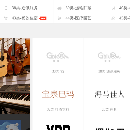
F
G
H
38类-通讯服务
39类-运输贮藏
40类
K
L
M
43类-餐饮住宿
44类-医疗园艺
45类
33类-酒
38类-通讯服务
32类-啤酒饮料
20类-家具