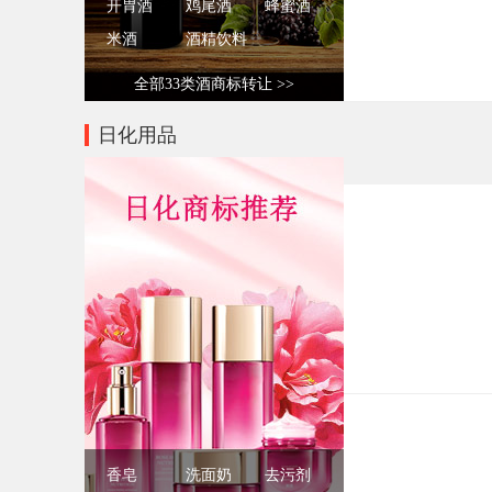
开胃酒
鸡尾酒
蜂蜜酒
米酒
酒精饮料
全部33类酒商标转让 >>
日化用品
香皂
洗面奶
去污剂