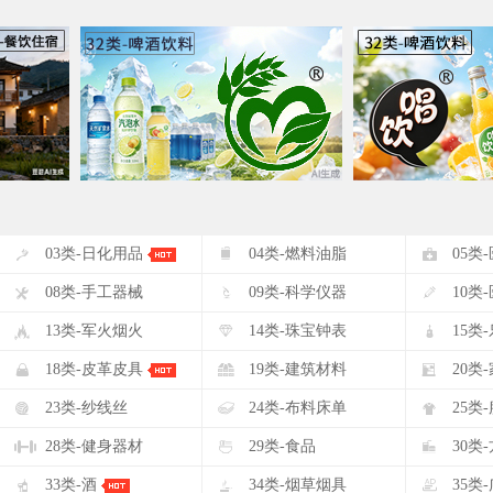
#
$
%
03类-日化用品
04类-燃料油脂
05类
(
)
*
08类-手工器械
09类-科学仪器
10类
-
.
/
13类-军火烟火
14类-珠宝钟表
15类
2
3
4
18类-皮革皮具
19类-建筑材料
20类
7
8
9
23类-纱线丝
24类-布料床单
25类
<
=
>
28类-健身器材
29类-食品
30类
A
B
C
33类-酒
34类-烟草烟具
35类