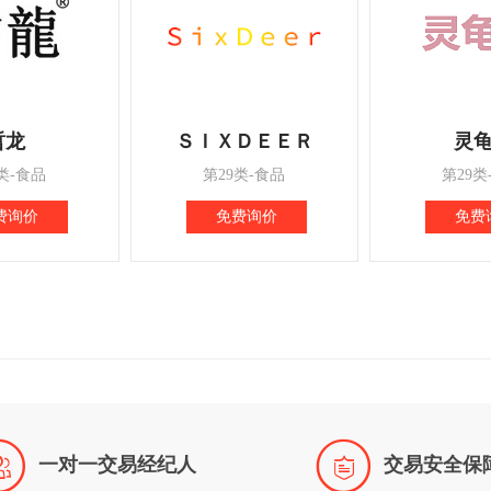
哲龙
ＳＩＸＤＥＥＲ
灵
类-食品
第29类-食品
第29类
费询价
免费询价
免费


一对一交易经纪人
交易安全保