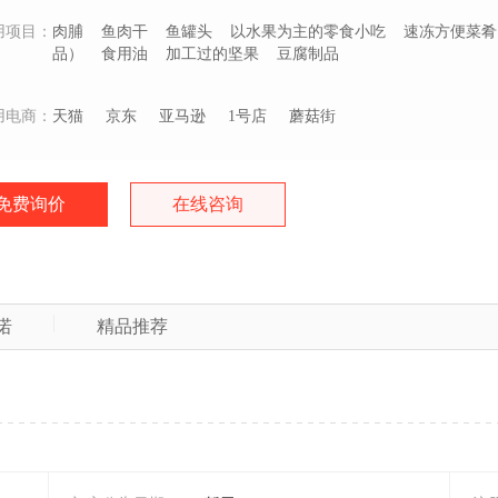
用项目：
肉脯
鱼肉干
鱼罐头
以水果为主的零食小吃
速冻方便菜肴
品）
食用油
加工过的坚果
豆腐制品
用电商：
天猫
京东
亚马逊
1号店
蘑菇街
免费询价
在线咨询
诺
精品推荐