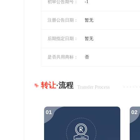
初审公告期号：
-1
注册公告日期：
暂无
后期指定日期：
暂无
是否共用商标：
否
转让
·流程
Transfer Process