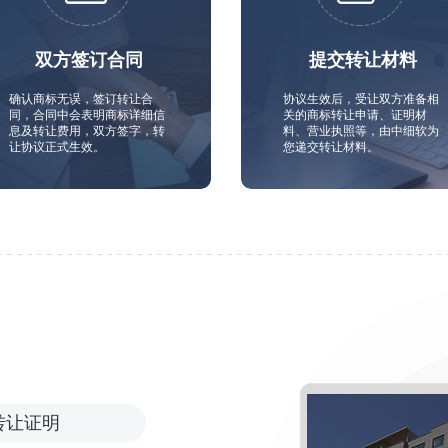
双方签订合同
提交转让材料
确认商标无误，签订转让合
协议生效后，受让双方准备相
同，合同中会表明商标详细信
关的商标转让申请、证明材
息及转让费用，双方签字，转
料、营业执照等，由中细软为
让协议正式生效。
您递交转让材料。
转让证明