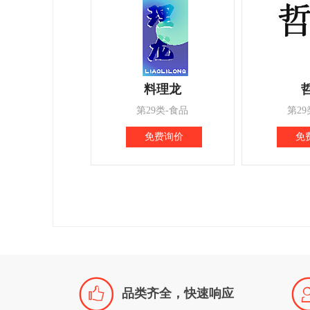
料理龙
第29类-食品
第29
免费询价
免

品类齐全，快速响应