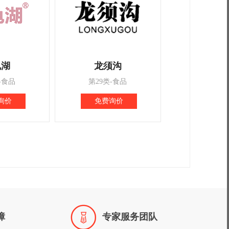
龟湖
龙须沟
-食品
第29类-食品
询价
免费询价

障
专家服务团队