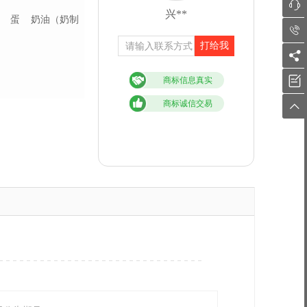

兴**
蛋
奶油（奶制

打给我


商标信息真实
商标诚信交易
