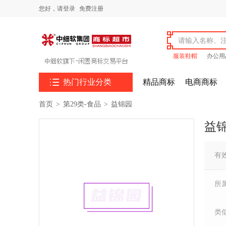
您好，
请登录
免费注册
服装鞋帽
办公用

热门行业分类
精品商标
电商商标
首页
>
第29类-食品
>
益锦园
益
有
所
类