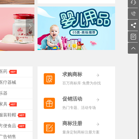





-医药
求购商标
-医疗器械
百万商标库·免费为你找
-乐器
促销活动
-家具
热门专题、活动专场
-服装鞋帽
商标注册
-方便食品
量身定制商标注册方案
-广告销售