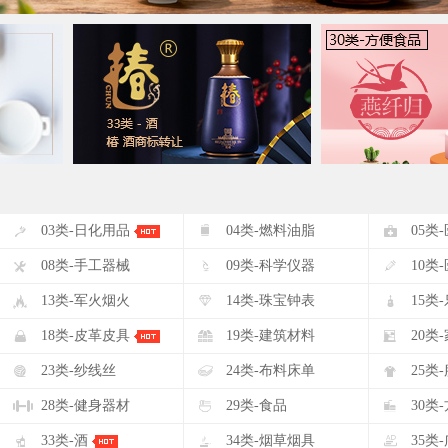
#
$
%
03类-日化用品
04类-燃料油脂
05类
(
)
*
08类-手工器械
09类-科学仪器
10类
-
.
/
13类-军火烟火
14类-珠宝钟表
15类
2
3
4
18类-皮革皮具
19类-建筑材料
20类
7
8
9
23类-纱线丝
24类-布料床单
25类
<
=
>
28类-健身器材
29类-食品
30类
A
B
C
33类-酒
34类-烟草烟具
35类