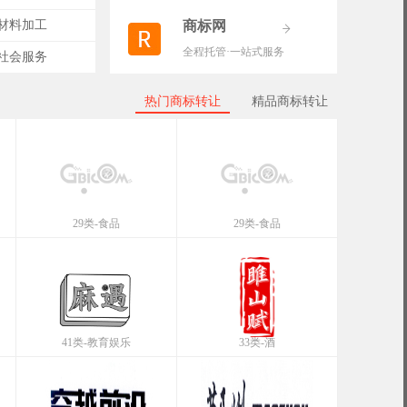
-材料加工
商标网
全程托管·一站式服务
-社会服务
热门商标转让
精品商标转让
29类-食品
29类-食品
41类-教育娱乐
33类-酒