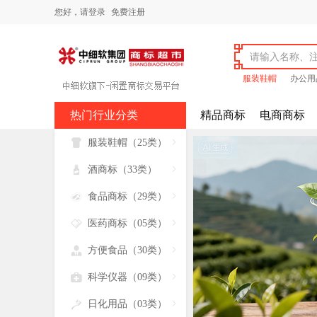
您好，
请登录
免费注册
服装鞋帽
办公用
热门行业分类
精品商标
电商商标

服装鞋帽（25类）


酒商标（33类）


食品商标（29类）


医药商标（05类）


方便食品（30类）


科学仪器（09类）


日化用品（03类）
