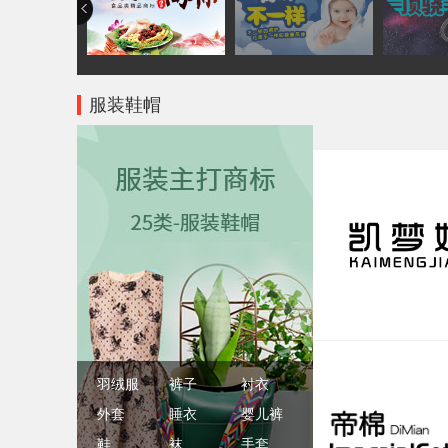
服装鞋帽
羽绒服
裤子
衬衣
外套
睡衣
婴儿裤
鞋
袜
手套