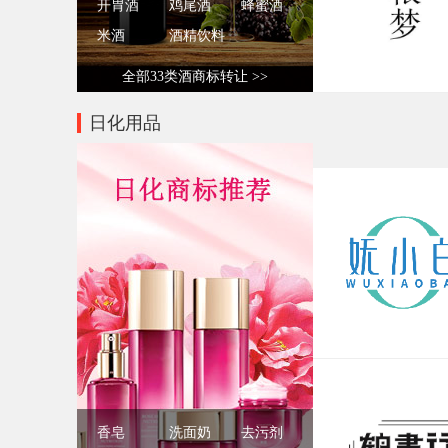
开胃酒
鸡尾酒
蜂蜜酒
米酒
酒精饮料
全部33类酒商标转让 >>
日化用品
香皂
洗面奶
去污剂