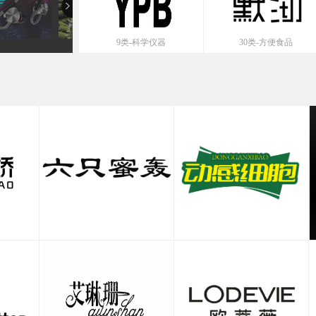
9类-科学仪器
30类-方便食品