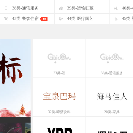
F
G
H
38类-通讯服务
39类-运输贮藏
40类
K
L
M
43类-餐饮住宿
44类-医疗园艺
45类
33类-酒
38类-通讯服务
32类-啤酒饮料
20类-家具