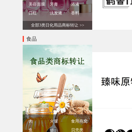
美容面膜
牙膏
浴液
口红
洗发液
香料
全部3类日化用品商标转让 >>
食品
肉
火腿
食用燕窝
鱼
虾
贝壳类