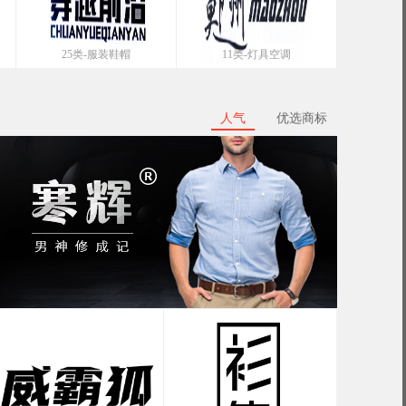
25类-服装鞋帽
11类-灯具空调
人气
优选商标