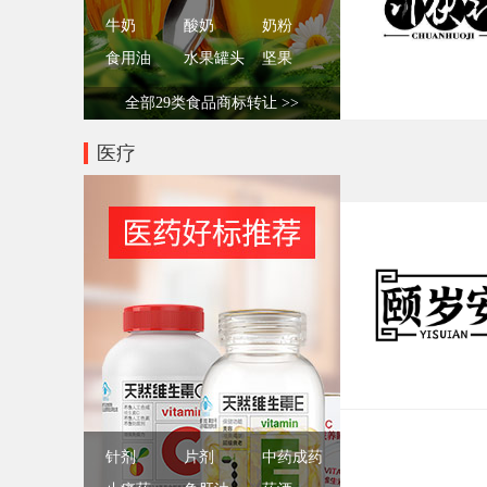
牛奶
酸奶
奶粉
食用油
水果罐头
坚果
全部29类食品商标转让 >>
医疗
针剂
片剂
中药成药