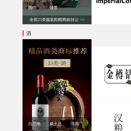
围巾
领带
全部25类服装鞋帽商标转让 >>
酒
白兰地
威士忌
清酒