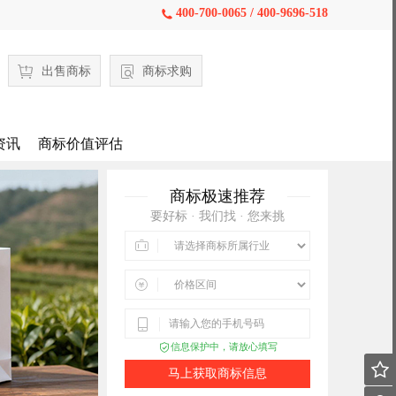
400-700-0065 / 400-9696-518

出售商标
商标求购
资讯
商标价值评估
商标极速推荐
要好标 · 我们找 · 您来挑



信息保护中，请放心填写


马上获取商标信息