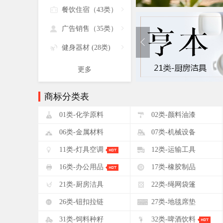

餐饮住宿（43类）


广告销售（35类）


健身器材 (28类)

更多
商标分类表
!
"
01类-化学原料
02类-颜料油漆
&
'
06类-金属材料
07类-机械设备
+
,
11类-灯具空调
12类-运输工具
0
1
16类-办公用品
17类-橡胶制品
5
6
21类-厨房洁具
22类-绳网袋篷
:
;
26类-钮扣拉链
27类-地毯席垫
?
@
31类-饲料种籽
32类-啤酒饮料