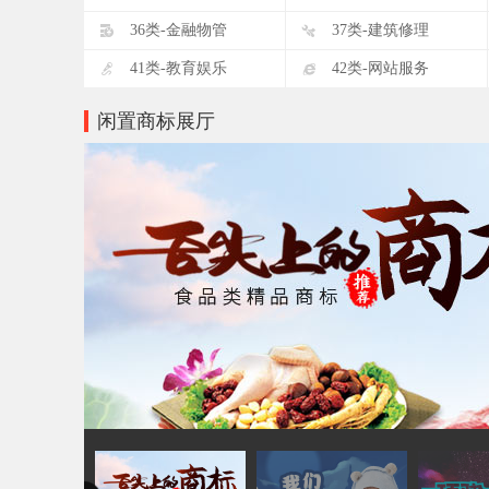
D
E
36类-金融物管
37类-建筑修理
I
J
41类-教育娱乐
42类-网站服务
闲置商标展厅