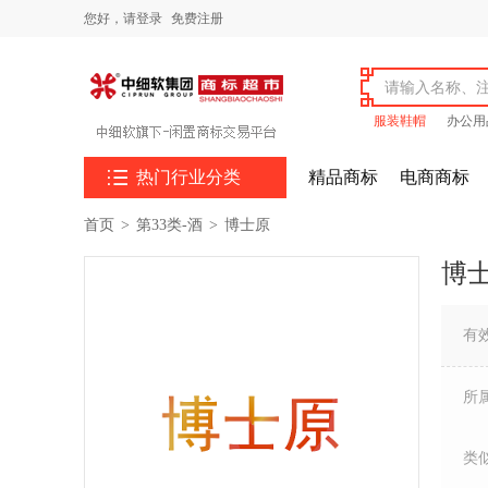
您好，
请登录
免费注册
服装鞋帽
办公用

热门行业分类
精品商标
电商商标
首页
>
第33类-酒
>
博士原
博
有
所
类