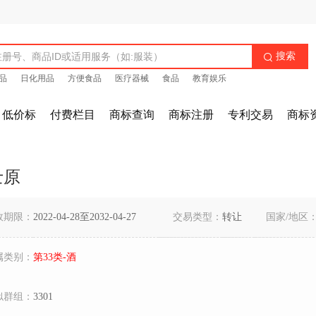
搜索

品
日化用品
方便食品
医疗器械
食品
教育娱乐
低价标
付费栏目
商标查询
商标注册
专利交易
商标
士原
效期限：
2022-04-28至2032-04-27
交易类型：
转让
国家/地区
属类别：
第33类-酒
似群组：
3301