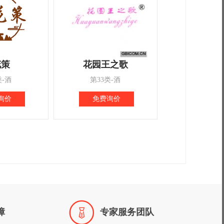
花策
花园王之歌
类-酒
第33类-酒
询价
免费询价

障
专家服务团队