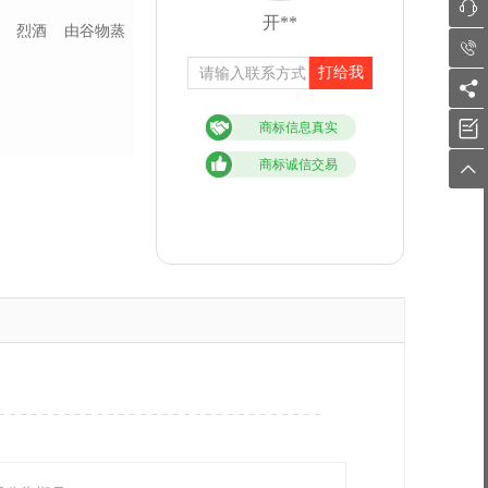

开**
烈酒
由谷物蒸

打给我


商标信息真实
商标诚信交易
