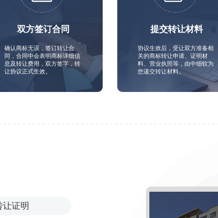
双方签订合同
提交转让材料
确认商标无误，签订转让合
协议生效后，受让双方准备相
同，合同中会表明商标详细信
关的商标转让申请、证明材
息及转让费用，双方签字，转
料、营业执照等，由中细软为
让协议正式生效。
您递交转让材料。
转让证明