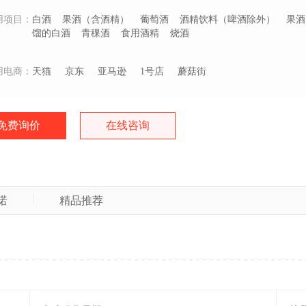
用项目：
白酒
果酒（含酒精）
葡萄酒
酒精饮料（啤酒除外）
果酒
馏的白酒
青稞酒
食用酒精
烧酒
用电商：
天猫
京东
亚马逊
1号店
蘑菇街
免费询价
在线咨询
诺
精品推荐