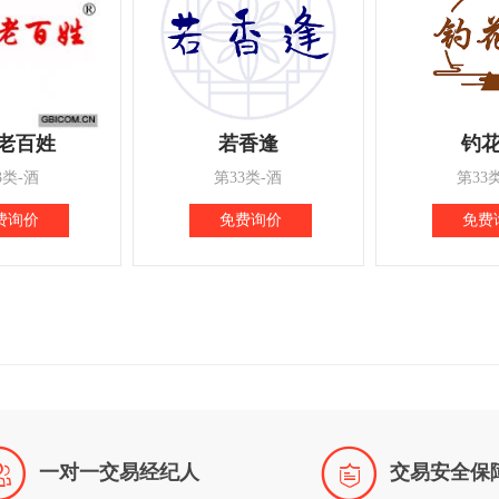
老百姓
若香逢
钓
3类-酒
第33类-酒
第33
费询价
免费询价
免费


一对一交易经纪人
交易安全保