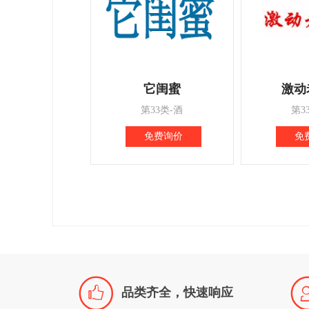
它闺蜜
激动
第33类-酒
第3
免费询价
免

品类齐全，快速响应