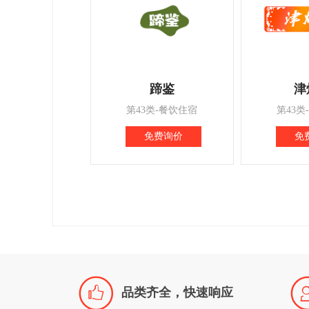
蹄鉴
津
第43类-餐饮住宿
第43类
免费询价
免

品类齐全，快速响应