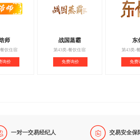
焙师
战国蒸霸
东
-餐饮住宿
第43类-餐饮住宿
第43类-
费询价
免费询价
免费


一对一交易经纪人
交易安全保