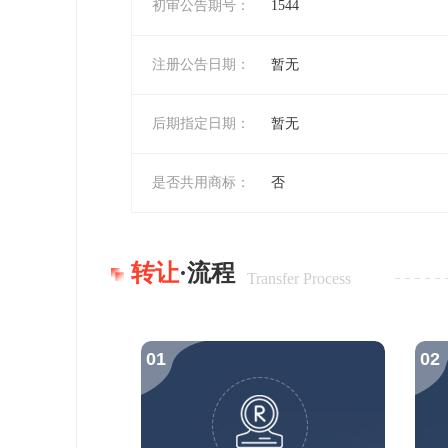
初审公告期号：
1544
注册公告日期：
暂无
后期指定日期：
暂无
是否共用商标：
否
转让
·流程
Transfer Process