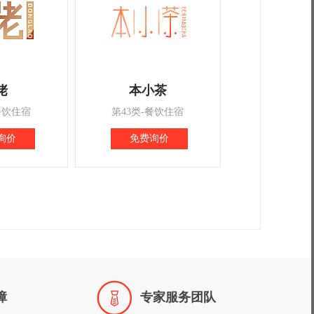
佬
本小茶
餐饮住宿
第43类-餐饮住宿
询价
免费询价

障
专家服务团队