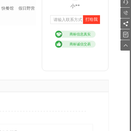

小**
快餐馆
假日野营

打给我


商标信息真实
商标诚信交易
