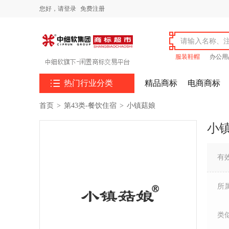
您好，
请登录
免费注册
服装鞋帽
办公用

热门行业分类
精品商标
电商商标
首页
>
第43类-餐饮住宿
>
小镇菇娘
小
有
所
类