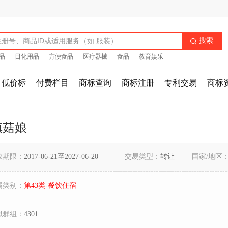
搜索

品
日化用品
方便食品
医疗器械
食品
教育娱乐
低价标
付费栏目
商标查询
商标注册
专利交易
商标
镇菇娘
效期限：
2017-06-21至2027-06-20
交易类型：
转让
国家/地区
属类别：
第43类-餐饮住宿
似群组：
4301