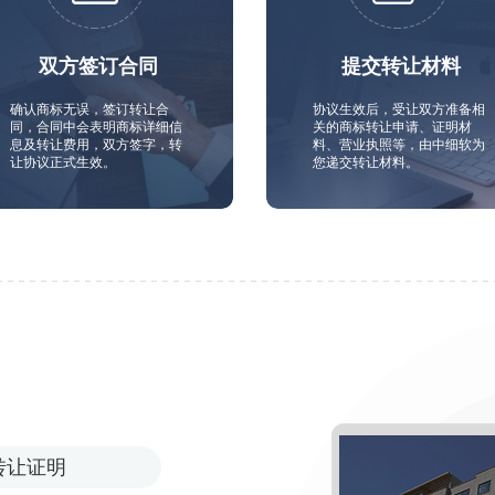
双方签订合同
提交转让材料
确认商标无误，签订转让合
协议生效后，受让双方准备相
同，合同中会表明商标详细信
关的商标转让申请、证明材
息及转让费用，双方签字，转
料、营业执照等，由中细软为
让协议正式生效。
您递交转让材料。
转让证明