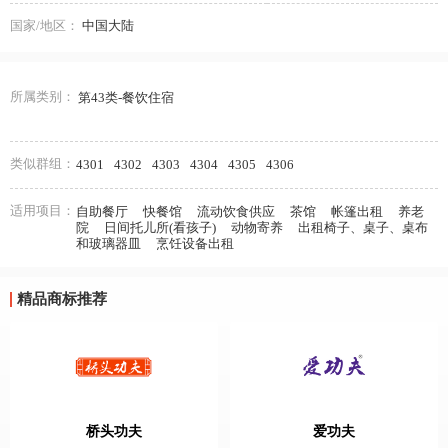
国家/地区：
中国大陆
所属类别：
第43类-餐饮住宿
类似群组：
4301
4302
4303
4304
4305
4306
适用项目：
自助餐厅
快餐馆
流动饮食供应
茶馆
帐篷出租
养老
院
日间托儿所(看孩子)
动物寄养
出租椅子、桌子、桌布
和玻璃器皿
烹饪设备出租
精品商标推荐
桥头功夫
爱功夫