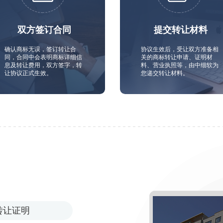
双方签订合同
提交转让材料
确认商标无误，签订转让合
协议生效后，受让双方准备相
同，合同中会表明商标详细信
关的商标转让申请、证明材
息及转让费用，双方签字，转
料、营业执照等，由中细软为
让协议正式生效。
您递交转让材料。
转让证明