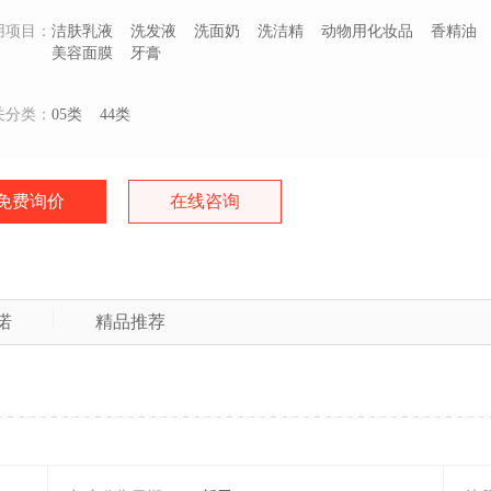
用项目：
洁肤乳液
洗发液
洗面奶
洗洁精
动物用化妆品
香精油
美容面膜
牙膏
关分类：
05类
44类
免费询价
在线咨询
诺
精品推荐