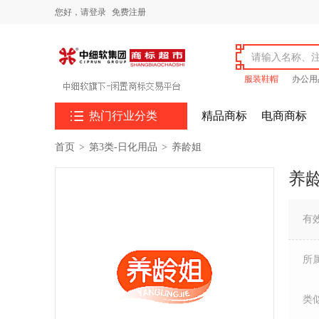
您好，
请登录
免费注册
服装鞋帽
办公用

热门行业分类
精品商标
电商商标
首页
>
第3类-日化用品
>
养龄姐
养
有
所
类