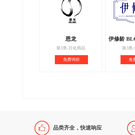
恩龙
第3类-日化用品
第3类
免费询价
免

品类齐全，快速响应