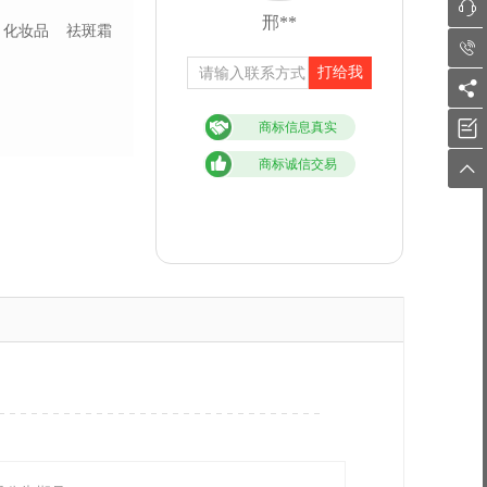

邢**
化妆品
祛斑霜

打给我


商标信息真实
商标诚信交易
