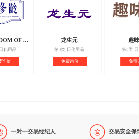
伊修龄 BLOOM OF RETURN
龙生元
趣
-日化用品
第3类-日化用品
第3类-
费询价
免费询价
免费


一对一交易经纪人
交易安全保