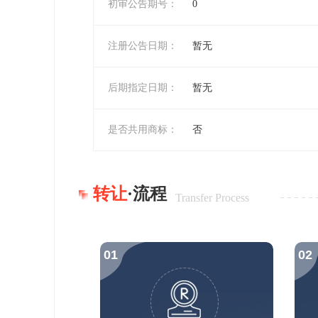
初审公告期号：
0
注册公告日期：
暂无
后期指定日期：
暂无
是否共用商标：
否
转让
·流程
Transfer Process