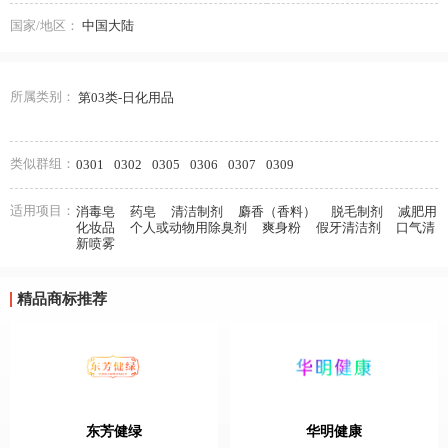
国家/地区：
中国大陆
所属类别：
第03类-日化用品
类似群组：
0301
0302
0305
0306
0307
0309
适用项目：
消毒皂
药皂
清洁制剂
麝香（香料）
脱毛制剂
减肥用
化妆品
个人或动物用除臭剂
爽身粉
假牙清洁剂
口气清
新喷雾
精品商标推荐
东芳健绿
华明健康