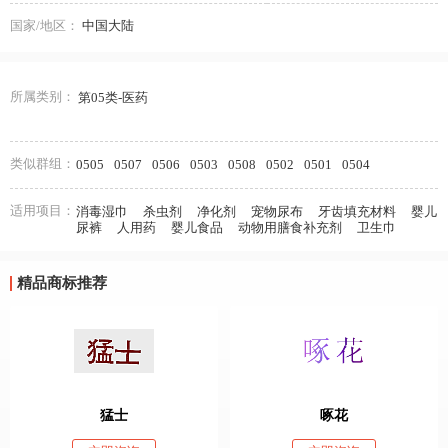
国家/地区：
中国大陆
所属类别：
第05类-医药
类似群组：
0505
0507
0506
0503
0508
0502
0501
0504
适用项目：
消毒湿巾
杀虫剂
净化剂
宠物尿布
牙齿填充材料
婴儿
尿裤
人用药
婴儿食品
动物用膳食补充剂
卫生巾
精品商标推荐
猛士
啄花