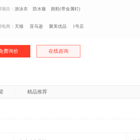
用项目：
游泳衣
防水服
跑鞋(带金属钉)
用电商：
天猫
亚马逊
聚美优品
1号店
免费询价
在线咨询
诺
精品推荐