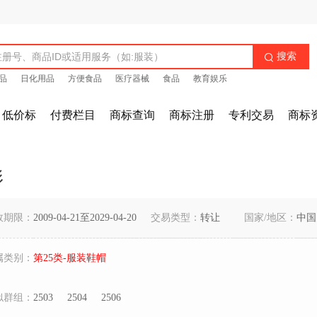
搜索

品
日化用品
方便食品
医疗器械
食品
教育娱乐
低价标
付费栏目
商标查询
商标注册
专利交易
商标
形
效期限：
2009-04-21至2029-04-20
交易类型：
转让
国家/地区：
中国
属类别：
第25类-服装鞋帽
似群组：
2503
2504
2506