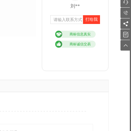

刘**

打给我


商标信息真实
商标诚信交易
