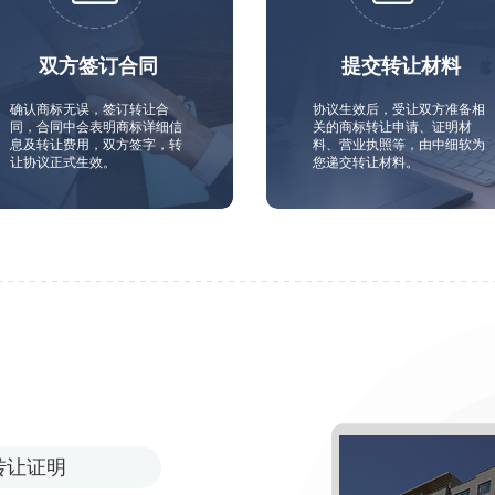
双方签订合同
提交转让材料
确认商标无误，签订转让合
协议生效后，受让双方准备相
同，合同中会表明商标详细信
关的商标转让申请、证明材
息及转让费用，双方签字，转
料、营业执照等，由中细软为
让协议正式生效。
您递交转让材料。
转让证明