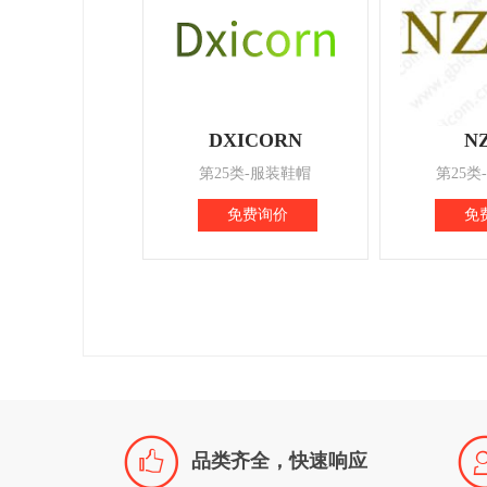
DXICORN
N
第25类-服装鞋帽
第25类
免费询价
免

品类齐全，快速响应