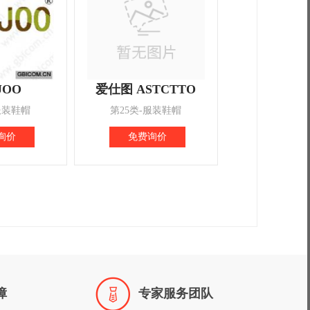
JOO
爱仕图 ASTCTTO
服装鞋帽
第25类-服装鞋帽
询价
免费询价

障
专家服务团队