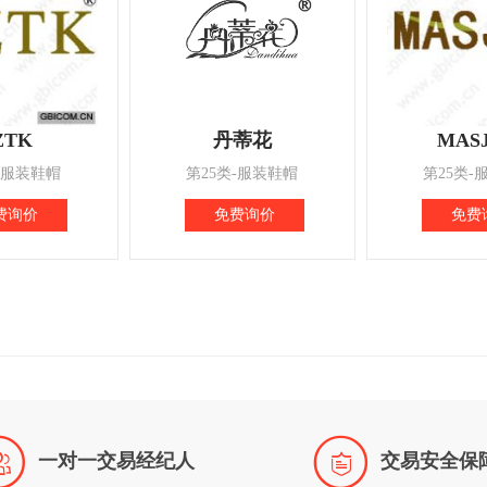
ZTK
丹蒂花
MAS
-服装鞋帽
第25类-服装鞋帽
第25类-
费询价
免费询价
免费


一对一交易经纪人
交易安全保