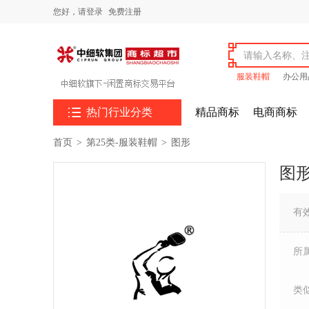
您好，
请登录
免费注册
服装鞋帽
办公用

热门行业分类
精品商标
电商商标
首页
>
第25类-服装鞋帽
>
图形
图
有
所
类