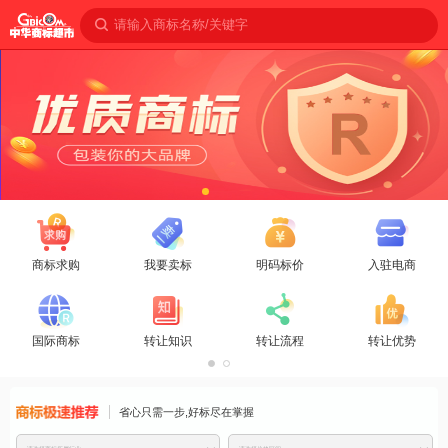
请输入商标名称/关键字
商标求购
我要卖标
明码标价
入驻电商
国际商标
转让知识
转让流程
转让优势
商标免费推
省心只需一步,好标尽在掌握
荐