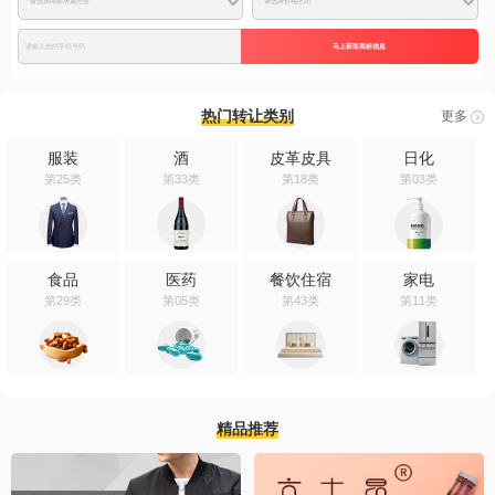
马上获取商标信息
热门转让类别
更多
服装
酒
皮革皮具
日化
第25类
第33类
第18类
第03类
食品
医药
餐饮住宿
家电
第29类
第05类
第43类
第11类
精品推荐