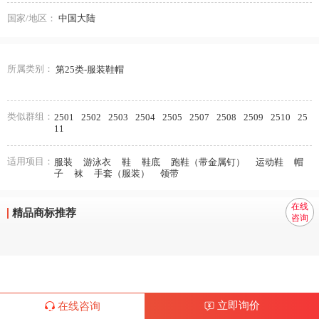
国家/地区：
中国大陆
所属类别：
第25类-服装鞋帽
类似群组：
2501
2502
2503
2504
2505
2507
2508
2509
2510
25
11
适用项目：
服装
游泳衣
鞋
鞋底
跑鞋（带金属钉）
运动鞋
帽
子
袜
手套（服装）
领带
在线
精品商标推荐
咨询
立即询价
在线咨询