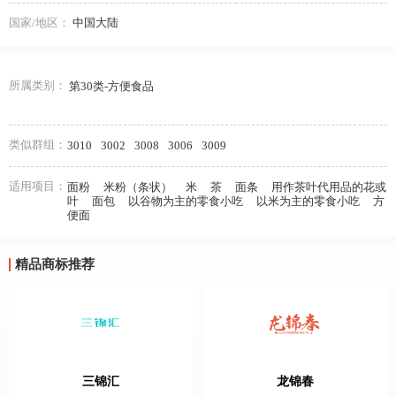
国家/地区：
中国大陆
所属类别：
第30类-方便食品
类似群组：
3010
3002
3008
3006
3009
适用项目：
面粉
米粉（条状）
米
茶
面条
用作茶叶代用品的花或
叶
面包
以谷物为主的零食小吃
以米为主的零食小吃
方
便面
精品商标推荐
三锦汇
龙锦春