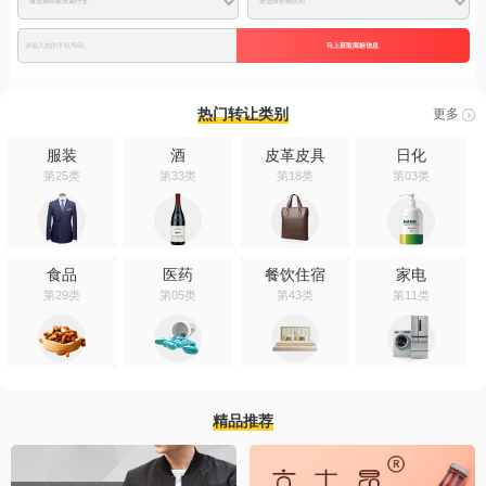
马上获取商标信息
热门转让类别
更多
服装
酒
皮革皮具
日化
第25类
第33类
第18类
第03类
食品
医药
餐饮住宿
家电
第29类
第05类
第43类
第11类
精品推荐