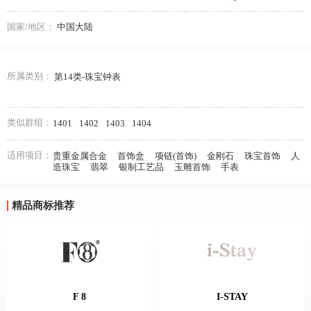
国家/地区：
中国大陆
所属类别：
第14类-珠宝钟表
类似群组：
1401
1402
1403
1404
适用项目：
贵重金属合金
首饰盒
项链(首饰)
金刚石
珠宝首饰
人
造珠宝
翡翠
银制工艺品
玉雕首饰
手表
精品商标推荐
F 8
I-STAY