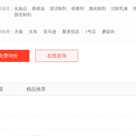
用项目：
化妆品
香精油
清洁制剂
研磨剂
抛光制剂
洁肤乳液
脱毛制剂
用电商：
天猫
京东
亚马逊
聚美优品
1号店
蘑菇街
免费询价
在线咨询
诺
精品推荐