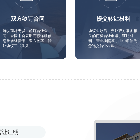
双方签订合同
提交转让材料
确认商标无误，签订转让合
协议生效后，受让双方准备相
同，合同中会表明商标详细信
关的商标转让申请、证明材
息及转让费用，双方签字，转
料、营业执照等，由中细软为
让协议正式生效。
您递交转让材料。
转让证明