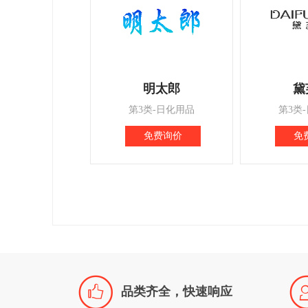
明太郎
黛
第3类-日化用品
第3类
免费询价
免

品类齐全，快速响应