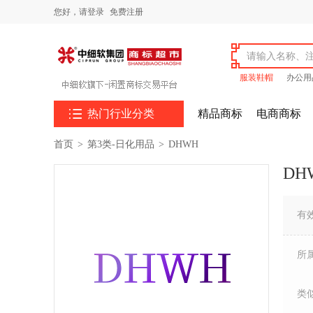
您好，
请登录
免费注册
服装鞋帽
办公用

热门行业分类
精品商标
电商商标
首页
>
第3类-日化用品
>
DHWH
DH
有
所
类