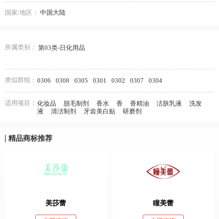
国家/地区：
中国大陆
所属类别：
第03类-日化用品
类似群组：
0306
0308
0305
0301
0302
0307
0304
适用项目：
化妆品
脱毛制剂
香水
香
香精油
洁肤乳液
洗发
液
清洁制剂
牙齿美白贴
研磨剂
精品商标推荐
美莎蕾
瞳美蕾