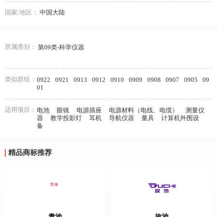
国家/地区：
中国大陆
所属类别：
第09类-科学仪器
类似群组：
0922
0921
0913
0912
0910
0909
0908
0907
0905
09
01
适用项目：
电池
眼镜
电源插座
电源材料（电线、电缆）
测量仪
器
教学投影灯
耳机
导航仪器
量具
计算机外围设
备
精品商标推荐
青池
故池