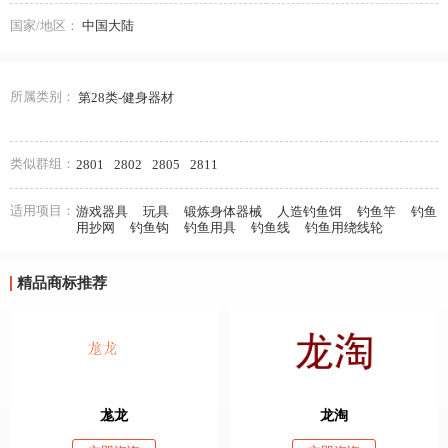
国家/地区：
中国大陆
所属类别：
第28类-健身器材
类似群组：
2801
2802
2805
2811
适用项目：
游戏器具
玩具
锻炼身体器械
人造钓鱼饵
钓鱼竿
钓鱼
用抄网
钓鱼钩
钓鱼用具
钓鱼线
钓鱼用绕线轮
精品商标推荐
尨龙
龙淘