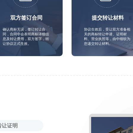
双方签订合同
提交转让材料
确认商标无误，签订转让合
协议生效后，受让双方准备相
同，合同中会表明商标详细信
关的商标转让申请、证明材
息及转让费用，双方签字，转
料、营业执照等，由中细软为
让协议正式生效。
您递交转让材料。
转让证明