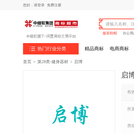
您好，
请登录
免费注册
服装鞋帽
办公用

热门行业分类
精品商标
电商商标
首页
>
第28类-健身器材
>
启博
启
有
所
类