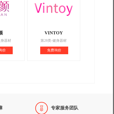
颜
VINTOY
健身器材
第28类-健身器材
询价
免费询价

障
专家服务团队