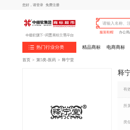
您好，
请登录
免费注册
服装鞋帽
办公用

热门行业分类
精品商标
电商商标
首页
>
第5类-医药
>
释宁堂
释
有
所
类