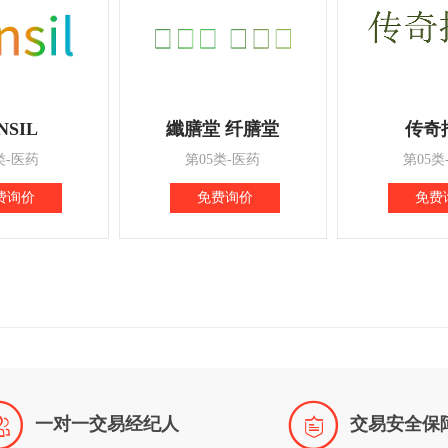
NSIL
纖膳堂 纤膳堂
传奇
类-医药
第05类-医药
第05类
费询价
免费询价
免费


一对一交易经纪人
交易安全保