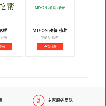
挖帮
MIYON 秘養 秘养
-医药
第05类-医药
询价
免费询价

障
专家服务团队