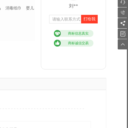

刘**
品
消毒纸巾
婴儿

打给我


商标信息真实
商标诚信交易
