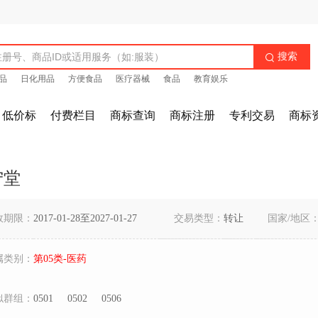
搜索

品
日化用品
方便食品
医疗器械
食品
教育娱乐
低价标
付费栏目
商标查询
商标注册
专利交易
商标
宁堂
效期限：
2017-01-28至2027-01-27
交易类型：
转让
国家/地区
属类别：
第05类-医药
似群组：
0501
0502
0506