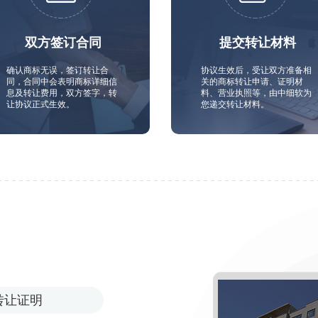
双方签订合同
提交转让材料
确认商标无误，签订转让合
协议生效后，受让双方准备相
同，合同中会表明商标详细信
关的商标转让申请、证明材
息及转让费用，双方签字，转
料、营业执照等，由中细软为
让协议正式生效。
您递交转让材料。
转让证明