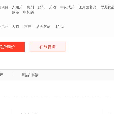
用项目：
人用药
膏剂
贴剂
药酒
中药成药
医用营养品
婴儿食
尿布
中药袋
用电商：
天猫
京东
聚美优品
1号店
免费询价
在线咨询
诺
精品推荐