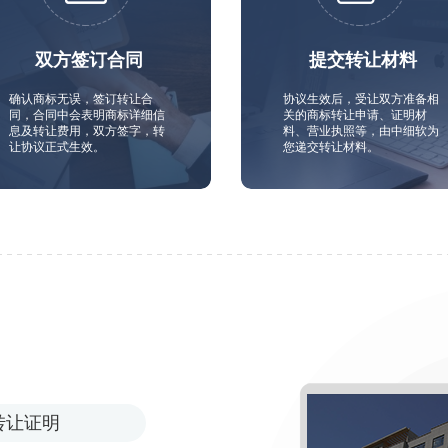
双方签订合同
提交转让材料
确认商标无误，签订转让合
协议生效后，受让双方准备相
同，合同中会表明商标详细信
关的商标转让申请、证明材
息及转让费用，双方签字，转
料、营业执照等，由中细软为
让协议正式生效。
您递交转让材料。
转让证明