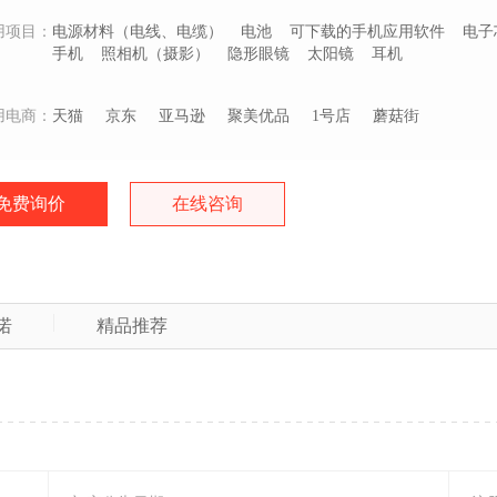
用项目：
电源材料（电线、电缆）
电池
可下载的手机应用软件
电子
手机
照相机（摄影）
隐形眼镜
太阳镜
耳机
用电商：
天猫
京东
亚马逊
聚美优品
1号店
蘑菇街
免费询价
在线咨询
诺
精品推荐