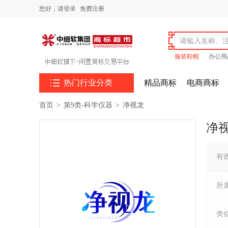
您好，
请登录
免费注册
服装鞋帽
办公用

热门行业分类
精品商标
电商商标
首页
>
第9类-科学仪器
>
净视龙
净
有
所
类