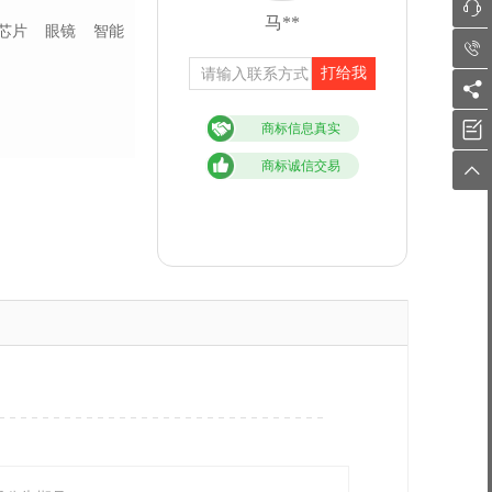

马**
芯片
眼镜
智能

打给我


商标信息真实
商标诚信交易
