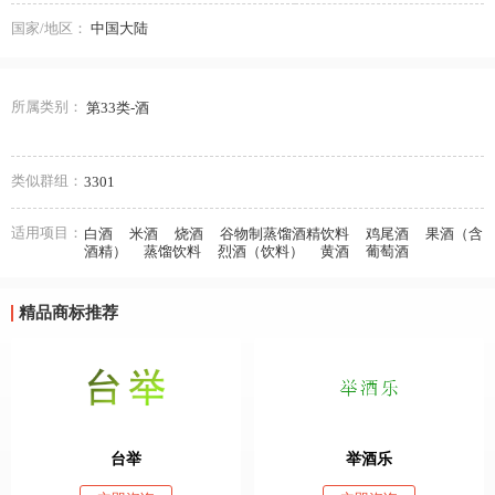
国家/地区：
中国大陆
所属类别：
第33类-酒
类似群组：
3301
适用项目：
白酒
米酒
烧酒
谷物制蒸馏酒精饮料
鸡尾酒
果酒（含
酒精）
蒸馏饮料
烈酒（饮料）
黄酒
葡萄酒
精品商标推荐
台举
举酒乐