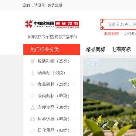
您好，
请登录
免费注册
服装鞋帽
办公用
热门行业分类
精品商标
电商商标

服装鞋帽（25类）


酒商标（33类）


食品商标（29类）


医药商标（05类）


方便食品（30类）


科学仪器（09类）


日化用品（03类）
