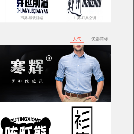
25类-服装鞋帽
11类-灯具空调
人气
优选商标