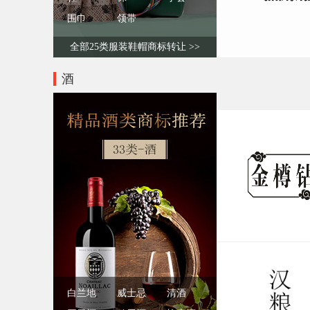
围巾
领带
全部25类服装鞋帽商标转让 >>
酒
白兰地
威士忌
清酒