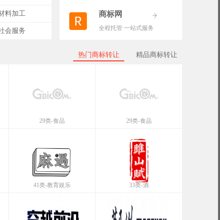
-材料加工
商标网
全程托管·一站式服务
-社会服务
热门商标转让
精品商标转让
29类-食品
29类-食品
41类-教育娱乐
33类-酒