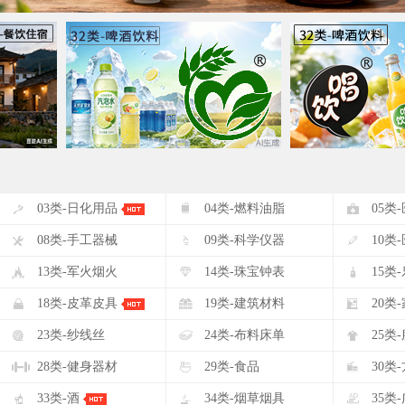
#
$
%
03类-日化用品
04类-燃料油脂
05类
(
)
*
08类-手工器械
09类-科学仪器
10类
-
.
/
13类-军火烟火
14类-珠宝钟表
15类
2
3
4
18类-皮革皮具
19类-建筑材料
20类
7
8
9
23类-纱线丝
24类-布料床单
25类
<
=
>
28类-健身器材
29类-食品
30类
A
B
C
33类-酒
34类-烟草烟具
35类