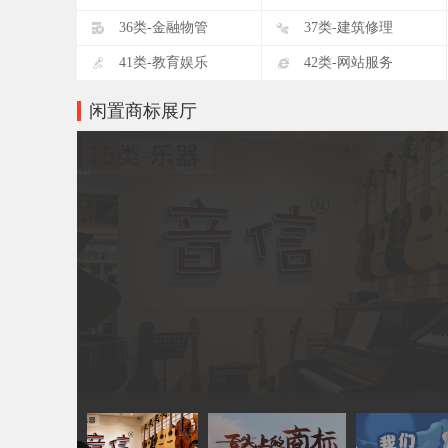
D
E
36类-金融物管
37类-建筑修理
I
J
41类-教育娱乐
42类-网站服务
闲置商标展厅