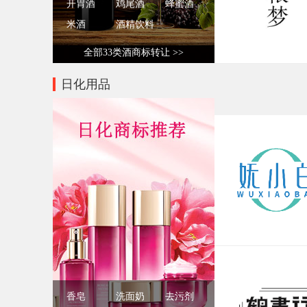
开胃酒
鸡尾酒
蜂蜜酒
米酒
酒精饮料
全部33类酒商标转让 >>
日化用品
香皂
洗面奶
去污剂