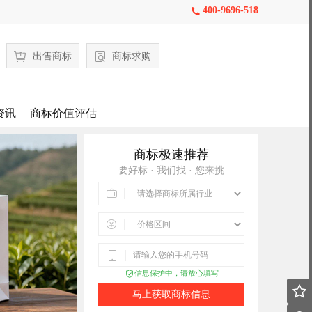
400-9696-518

出售商标
商标求购
资讯
商标价值评估
商标极速推荐
要好标 · 我们找 · 您来挑



信息保护中，请放心填写


马上获取商标信息