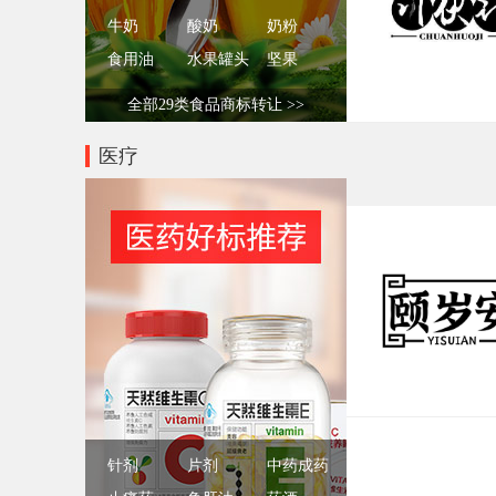
牛奶
酸奶
奶粉
食用油
水果罐头
坚果
全部29类食品商标转让 >>
医疗
针剂
片剂
中药成药