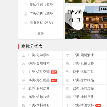

餐饮住宿（43类）


广告销售（35类）


健身器材 (28类)

更多
商标分类表
!
"
01类-化学原料
02类-颜料油漆
&
'
06类-金属材料
07类-机械设备
+
,
11类-灯具空调
12类-运输工具
0
1
16类-办公用品
17类-橡胶制品
5
6
21类-厨房洁具
22类-绳网袋篷
:
;
26类-钮扣拉链
27类-地毯席垫
?
@
31类-饲料种籽
32类-啤酒饮料