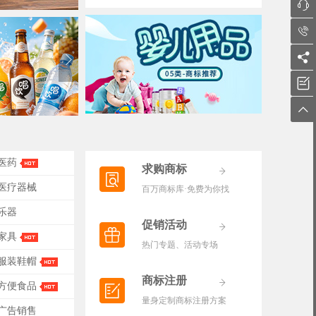





-医药
求购商标
-医疗器械
百万商标库·免费为你找
-乐器
促销活动
-家具
热门专题、活动专场
-服装鞋帽
商标注册
-方便食品
量身定制商标注册方案
-广告销售