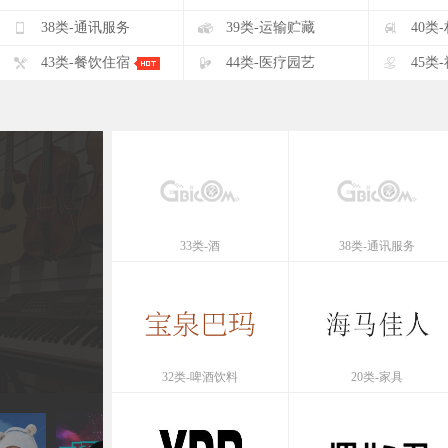
F
G
H
38类-通讯服务
39类-运输贮藏
40类
K
L
M
43类-餐饮住宿
44类-医疗园艺
45类
33类-酒
38类-通讯服务
32类-啤酒饮料
20类-家具