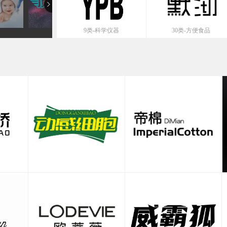
9类-科学仪器
30类-方便食品