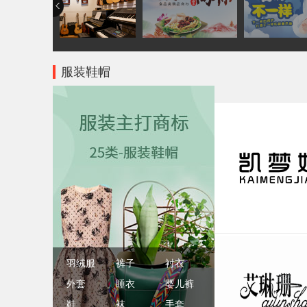
服装鞋帽
羽绒服
裤子
衬衣
外套
睡衣
婴儿裤
鞋
袜
手套