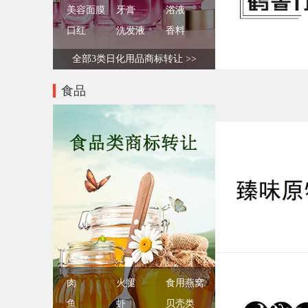
美容面膜
牙膏
浴液
口红
洗发液
香料
全部3类日化用品商标转让 >>
食品
肉
火腿
食用燕窝
鱼
虾
贝壳类