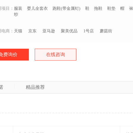
用项目：
服装
婴儿全套衣
跑鞋(带金属钉)
鞋
拖鞋
鞋垫
帽
纱
用电商：
天猫
京东
亚马逊
聚美优品
1号店
蘑菇街
免费询价
在线咨询
诺
精品推荐