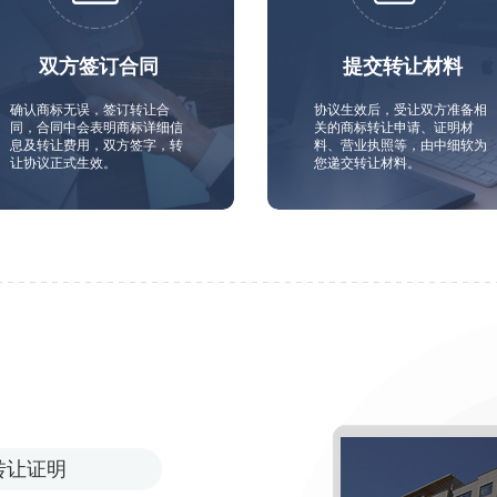
双方签订合同
提交转让材料
确认商标无误，签订转让合
协议生效后，受让双方准备相
同，合同中会表明商标详细信
关的商标转让申请、证明材
息及转让费用，双方签字，转
料、营业执照等，由中细软为
让协议正式生效。
您递交转让材料。
转让证明