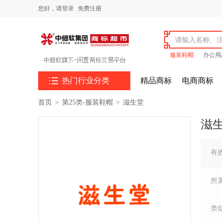
您好，
请登录
免费注册
服装鞋帽
办公用

热门行业分类
精品商标
电商商标
首页
>
第25类-服装鞋帽
>
滋生堂
滋
有
所
类