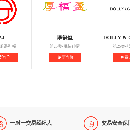
AJ
厚福盈
DOLLY & 
-服装鞋帽
第25类-服装鞋帽
第25类-
费询价
免费询价
免费


一对一交易经纪人
交易安全保