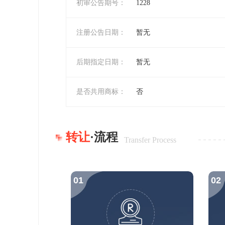
初审公告期号：
1228
注册公告日期：
暂无
后期指定日期：
暂无
是否共用商标：
否
转让
·流程
Transfer Process