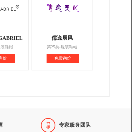
GABRIEL
儒逸辰风
服装鞋帽
第25类-服装鞋帽
询价
免费询价

障
专家服务团队