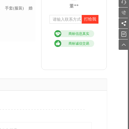

董**
袜
手套(服装)
婚

打给我


商标信息真实
商标诚信交易
