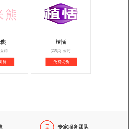
米熊
植恬
-医药
第5类-医药
询价
免费询价

障
专家服务团队