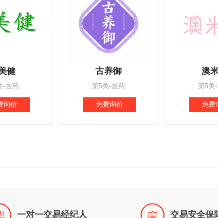
美健
古养御
澳
类-医药
第5类-医药
第5类
费询价
免费询价
免费


一对一交易经纪人
交易安全保