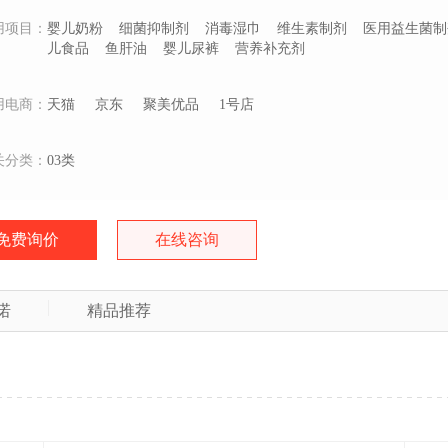
用项目：
婴儿奶粉
细菌抑制剂
消毒湿巾
维生素制剂
医用益生菌制
儿食品
鱼肝油
婴儿尿裤
营养补充剂
用电商：
天猫
京东
聚美优品
1号店
关分类：
03类
免费询价
在线咨询
诺
精品推荐