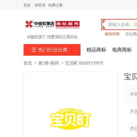
您好，
请登录
免费注册
服装鞋帽
办公用

热门行业分类
精品商标
电商商标
首页
>
第5类-医药
>
宝贝町 BABYTINSY
宝贝
有
所
类