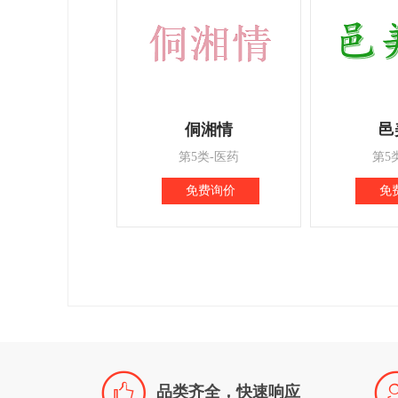
侗湘情
邑
第5类-医药
第5
免费询价
免

品类齐全，快速响应