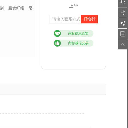

上**
剂
膳食纤维
婴

打给我


商标信息真实
商标诚信交易
