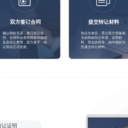
双方签订合同
提交转让材料
确认商标无误，签订转让合
协议生效后，受让双方准备相
同，合同中会表明商标详细信
关的商标转让申请、证明材
息及转让费用，双方签字，转
料、营业执照等，由中细软为
让协议正式生效。
您递交转让材料。
转让证明