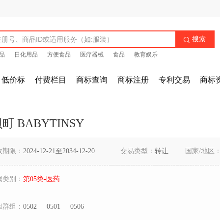
搜索

品
日化用品
方便食品
医疗器械
食品
教育娱乐
低价标
付费栏目
商标查询
商标注册
专利交易
商标
町 BABYTINSY
效期限：
2024-12-21至2034-12-20
交易类型：
转让
国家/地区
属类别：
第05类-医药
似群组：
0502
0501
0506