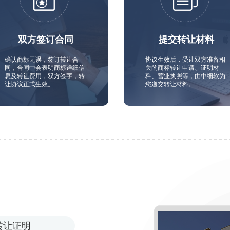
双方签订合同
提交转让材料
确认商标无误，签订转让合
协议生效后，受让双方准备相
同，合同中会表明商标详细信
关的商标转让申请、证明材
息及转让费用，双方签字，转
料、营业执照等，由中细软为
让协议正式生效。
您递交转让材料。
转让证明