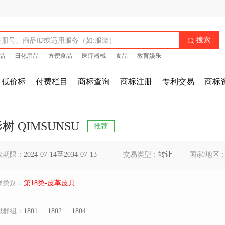
搜索

品
日化用品
方便食品
医疗器械
食品
教育娱乐
低价标
付费栏目
商标查询
商标注册
专利交易
商标
树 QIMSUNSU
推荐
效期限：
2024-07-14至2034-07-13
交易类型：
转让
国家/地区
属类别：
第18类-皮革皮具
似群组：
1801
1802
1804