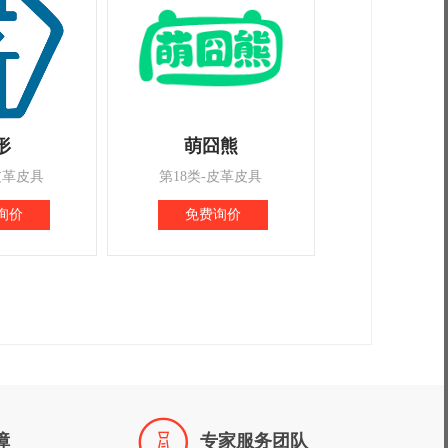
形
萌囧熊
皮革皮具
第18类-皮革皮具
询价
免费询价

障
专家服务团队