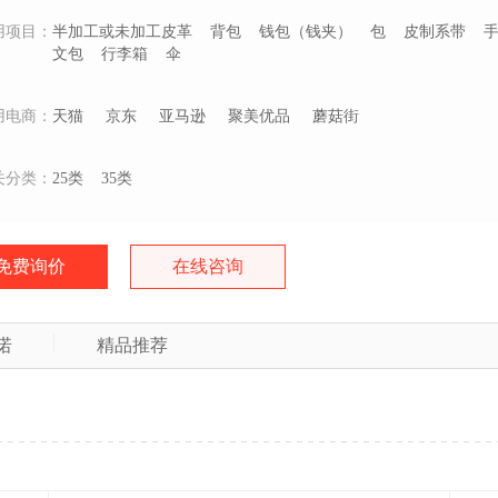
用项目：
半加工或未加工皮革
背包
钱包（钱夹）
包
皮制系带
文包
行李箱
伞
用电商：
天猫
京东
亚马逊
聚美优品
蘑菇街
关分类：
25类
35类
免费询价
在线咨询
诺
精品推荐