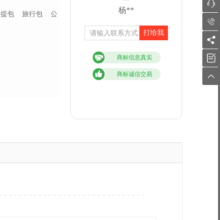

杨**
手提包
旅行包
公

打给我


商标信息真实
商标诚信交易
