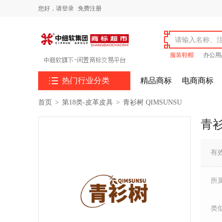
您好，
请登录
免费注册
服装鞋帽
办公用

热门行业分类
精品商标
电商商标
首页
>
第18类-皮革皮具
>
青衫树 QIMSUNSU
青衫
有
所
类