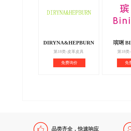
DIRYNA&HEPBURN
瑸琍 BI
第18类-皮革皮具
第18类
免费询价
免

品类齐全，快速响应