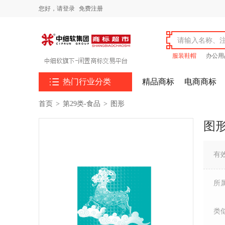
您好，
请登录
免费注册
服装鞋帽
办公用

热门行业分类
精品商标
电商商标
首页
>
第29类-食品
>
图形
图
有
所
类