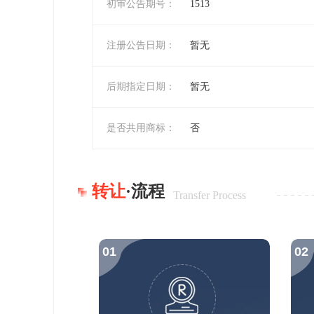
初审公告期号：
1513
注册公告日期：
暂无
后期指定日期：
暂无
是否共用商标：
否
转让
·流程
Transfer Process