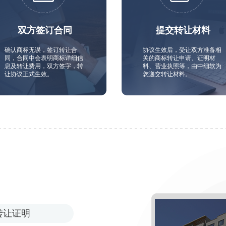
双方签订合同
提交转让材料
确认商标无误，签订转让合
协议生效后，受让双方准备相
同，合同中会表明商标详细信
关的商标转让申请、证明材
息及转让费用，双方签字，转
料、营业执照等，由中细软为
让协议正式生效。
您递交转让材料。
转让证明