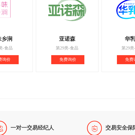
味乡涧
亚诺森
华
类-食品
第29类-食品
第29类
费询价
免费询价
免费


一对一交易经纪人
交易安全保