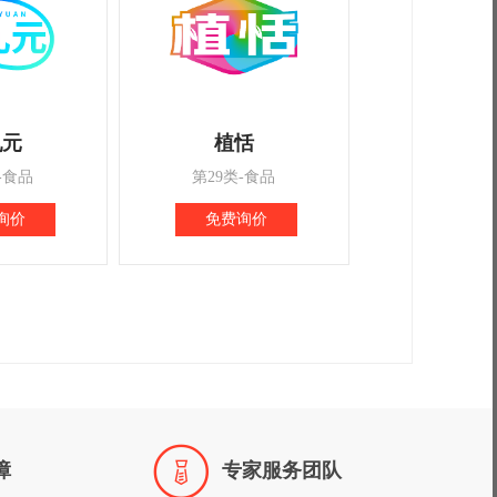
乳元
植恬
-食品
第29类-食品
询价
免费询价

障
专家服务团队