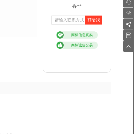

香**

打给我


商标信息真实
商标诚信交易
