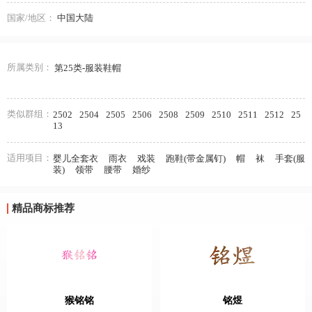
国家/地区：
中国大陆
所属类别：
第25类-服装鞋帽
类似群组：
2502
2504
2505
2506
2508
2509
2510
2511
2512
25
13
适用项目：
婴儿全套衣
雨衣
戏装
跑鞋(带金属钉)
帽
袜
手套(服
装)
领带
腰带
婚纱
精品商标推荐
猴铭铭
铭煜