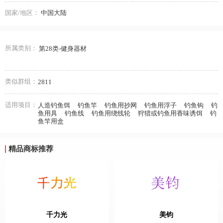
国家/地区：
中国大陆
所属类别：
第28类-健身器材
类似群组：
2811
适用项目：
人造钓鱼饵
钓鱼竿
钓鱼用抄网
钓鱼用浮子
钓鱼钩
钓
鱼用具
钓鱼线
钓鱼用绕线轮
狩猎或钓鱼用香味诱饵
钓
鱼竿用盒
精品商标推荐
千力光
美钧