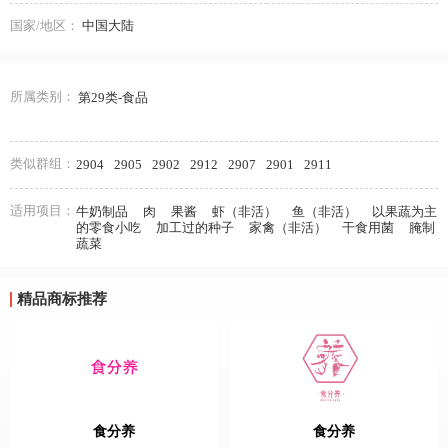
国家/地区：
中国大陆
所属类别：
第29类-食品
类似群组：
2904
2905
2902
2912
2907
2901
2911
适用项目：
牛奶制品
肉
果酱
虾（非活）
鱼（非活）
以果蔬为主
的零食小吃
加工过的种子
家禽（非活）
干食用菌
腌制
蔬菜
精品商标推荐
食分养
食分养