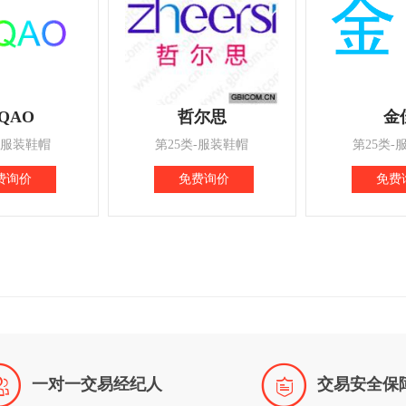
QAO
哲尔思
金
-服装鞋帽
第25类-服装鞋帽
第25类-
费询价
免费询价
免费


一对一交易经纪人
交易安全保