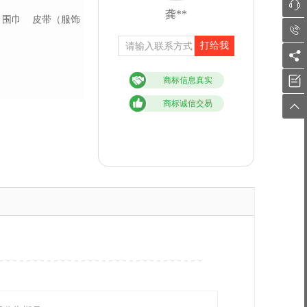

龚**
围巾
皮带（服饰

打给我


商标信息真实
商标诚信交易
