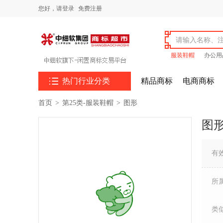
您好，
请登录
免费注册
服装鞋帽
办公用

热门行业分类
精品商标
电商商标
首页
>
第25类-服装鞋帽
>
图形
图
有
所
类