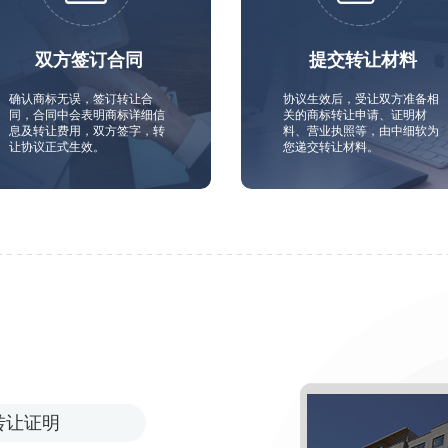
双方签订合同
提交转让材料
确认商标无误，签订转让合
协议生效后，受让双方准备相
同，合同中会表明商标详细信
关的商标转让申请、证明材
息及转让费用，双方签字，转
料、营业执照等，由中细软为
让协议正式生效。
您递交转让材料。
转让证明