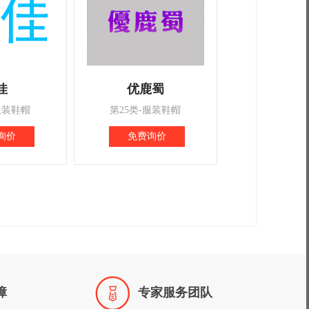
佳
优鹿蜀
服装鞋帽
第25类-服装鞋帽
询价
免费询价

障
专家服务团队