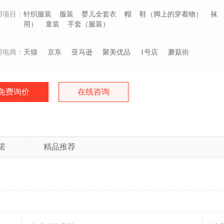
用项目：
针织服装
服装
婴儿全套衣
帽
鞋（脚上的穿着物）
袜
用）
童装
手套（服装）
用电商：
天猫
京东
亚马逊
聚美优品
1号店
蘑菇街
免费询价
在线咨询
诺
精品推荐