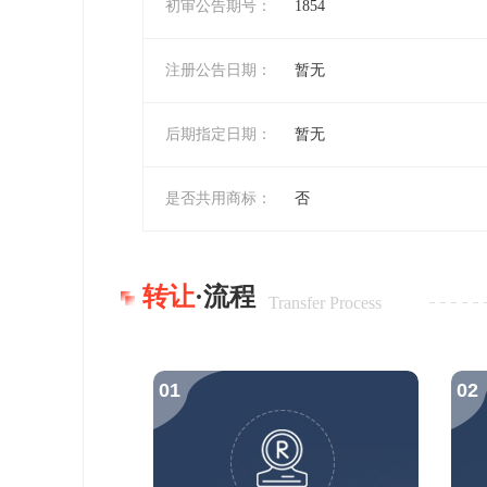
初审公告期号：
1854
注册公告日期：
暂无
后期指定日期：
暂无
是否共用商标：
否
转让
·流程
Transfer Process