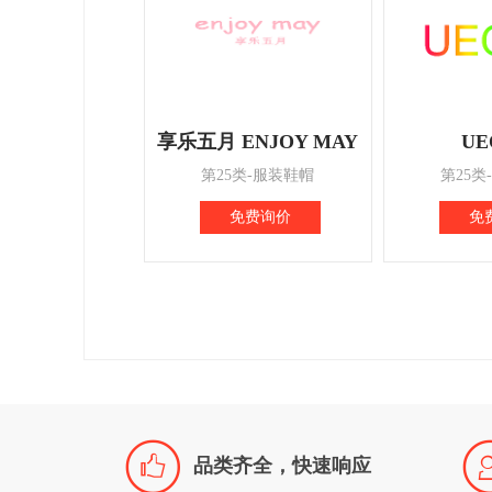
享乐五月 ENJOY MAY
UE
第25类-服装鞋帽
第25类
免费询价
免

品类齐全，快速响应