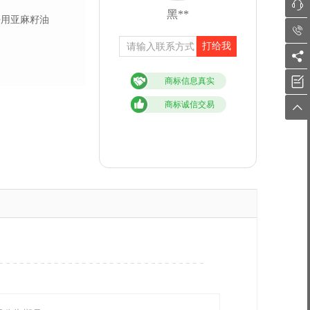

黑**
饪用亚麻籽油

打给我


商标信息真实
商标诚信交易
