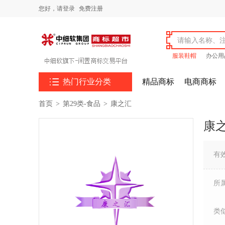
您好，
请登录
免费注册
服装鞋帽
办公用

热门行业分类
精品商标
电商商标
首页
>
第29类-食品
>
康之汇
康
有
所
类