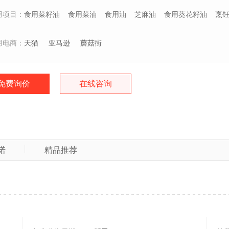
用项目：
食用菜籽油
食用菜油
食用油
芝麻油
食用葵花籽油
烹
用电商：
天猫
亚马逊
蘑菇街
免费询价
在线咨询
诺
精品推荐