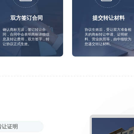
双方签订合同
提交转让材料
确认商标无误，签订转让合
协议生效后，受让双方准备相
同，合同中会表明商标详细信
关的商标转让申请、证明材
息及转让费用，双方签字，转
料、营业执照等，由中细软为
让协议正式生效。
您递交转让材料。
转让证明