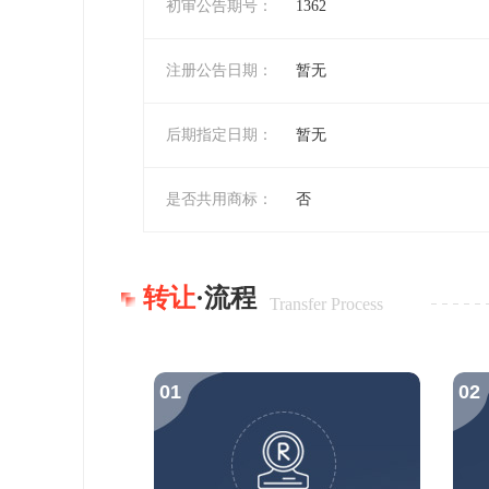
初审公告期号：
1362
注册公告日期：
暂无
后期指定日期：
暂无
是否共用商标：
否
转让
·流程
Transfer Process