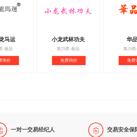
龙马运
小龙武林功夫
华
类-食品
第29类-食品
第29类
费询价
免费询价
免费


一对一交易经纪人
交易安全保