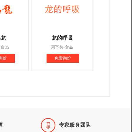
品龙
龙的呼吸
-食品
第29类-食品
询价
免费询价

障
专家服务团队