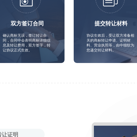
双方签订合同
提交转让材料
确认商标无误，签订转让合
协议生效后，受让双方准备相
同，合同中会表明商标详细信
关的商标转让申请、证明材
息及转让费用，双方签字，转
料、营业执照等，由中细软为
让协议正式生效。
您递交转让材料。
转让证明