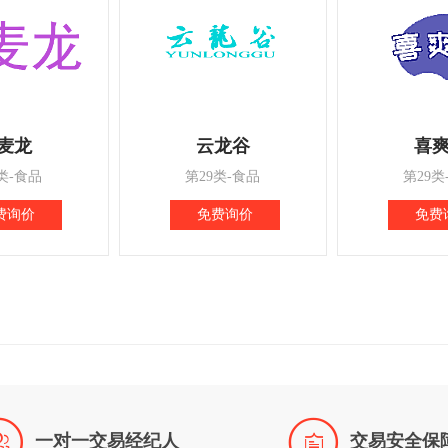
麦龙
云龙谷
喜
类-食品
第29类-食品
第29类
费询价
免费询价
免费


一对一交易经纪人
交易安全保