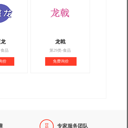
爽龙
龙戟
-食品
第29类-食品
询价
免费询价

障
专家服务团队