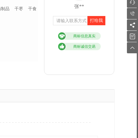

张**
奶制品
干枣
干食

打给我


商标信息真实
商标诚信交易
