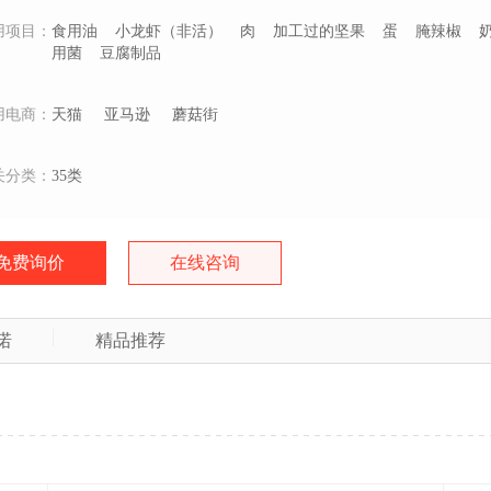
用项目：
食用油
小龙虾（非活）
肉
加工过的坚果
蛋
腌辣椒
用菌
豆腐制品
用电商：
天猫
亚马逊
蘑菇街
关分类：
35类
免费询价
在线咨询
诺
精品推荐