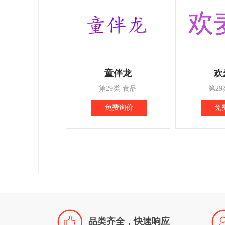
童伴龙
欢
第29类-食品
第29
免费询价
免

品类齐全，快速响应