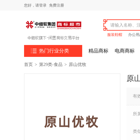
您好，
请登录
免费注册
服装鞋帽
办公用

热门行业分类
精品商标
电商商标
首页
>
第29类-食品
>
原山优牧
原
有
所
类