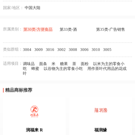
国家/地区：
中国大陆
所属类别：
第30类-方便食品
第33类-酒
第35类-广告销售
类似群组：
3004
3009
3016
3002
3008
3006
3010
3005
适用项目：
调味品
面条
米
糖果
茶
面粉
以米为主的零食小
吃
蜂蜜
以谷物为主的零食小吃
用作茶叶代用品的花或
叶
精品商标推荐
润福来 R
福润缘