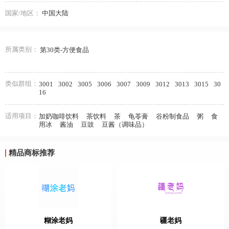
国家/地区：
中国大陆
所属类别：
第30类-方便食品
类似群组：
3001
3002
3005
3006
3007
3009
3012
3013
3015
30
16
适用项目：
加奶咖啡饮料
茶饮料
茶
龟苓膏
谷粉制食品
粥
食
用冰
酱油
豆豉
豆酱（调味品）
精品商标推荐
糊涂老妈
疆老妈