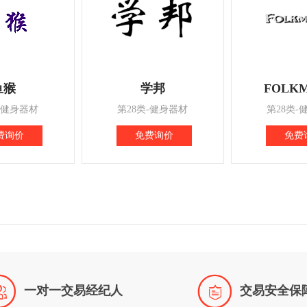
鱼猴
学邦
FOLKM
-健身器材
第28类-健身器材
第28类-
费询价
免费询价
免费


一对一交易经纪人
交易安全保