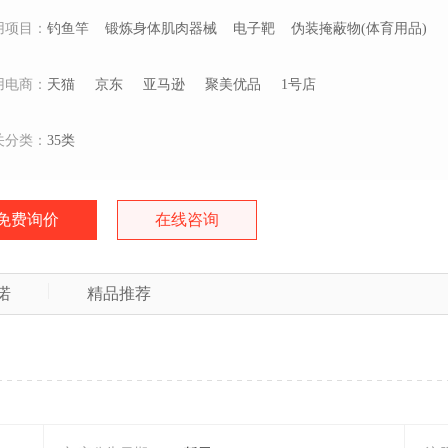
用项目：
钓鱼竿
锻炼身体肌肉器械
电子靶
伪装掩蔽物(体育用品)
用电商：
天猫
京东
亚马逊
聚美优品
1号店
关分类：
35类
免费询价
在线咨询
诺
精品推荐