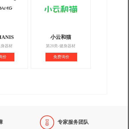
ANIS
小云和猫
健身器材
第28类-健身器材
询价
免费询价

障
专家服务团队