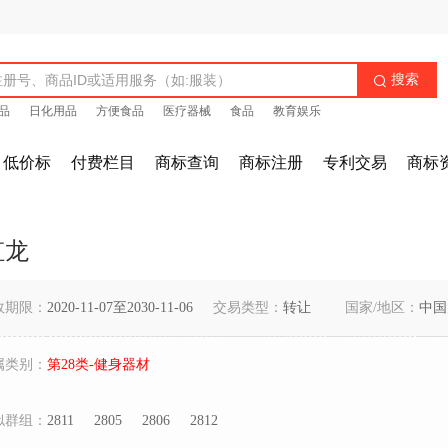
搜索

品
日化用品
方便食品
医疗器械
食品
教育娱乐
低价标
付费栏目
商标查询
商标注册
专利交易
商标
虹龙
效期限：
2020-11-07至2030-11-06
交易类型：
转让
国家/地区：
中国
属类别：
第28类-健身器材
似群组：
2811
2805
2806
2812