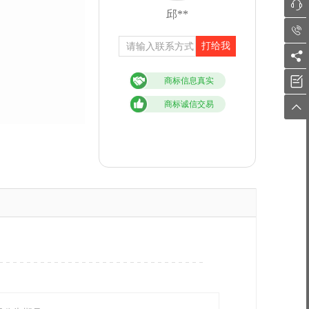

邱**

打给我


商标信息真实
商标诚信交易
