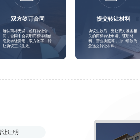
双方签订合同
提交转让材料
确认商标无误，签订转让合
协议生效后，受让双方准备相
同，合同中会表明商标详细信
关的商标转让申请、证明材
息及转让费用，双方签字，转
料、营业执照等，由中细软为
让协议正式生效。
您递交转让材料。
转让证明