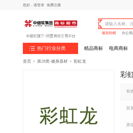
您好，
请登录
免费注册
服装鞋帽
办公用

热门行业分类
精品商标
电商商标
首页
>
第28类-健身器材
>
彩虹龙
彩
有
所
类