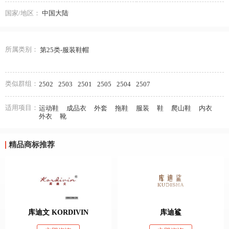
国家/地区：
中国大陆
所属类别：
第25类-服装鞋帽
类似群组：
2502
2503
2501
2505
2504
2507
适用项目：
运动鞋
成品衣
外套
拖鞋
服装
鞋
爬山鞋
内衣
外衣
靴
精品商标推荐
库迪文 KORDIVIN
库迪鲨