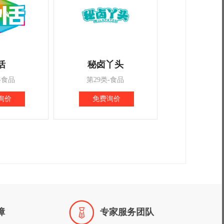
恬
秘卤丫头
-食品
第29类-食品
询价
免费询价

障
专家服务团队