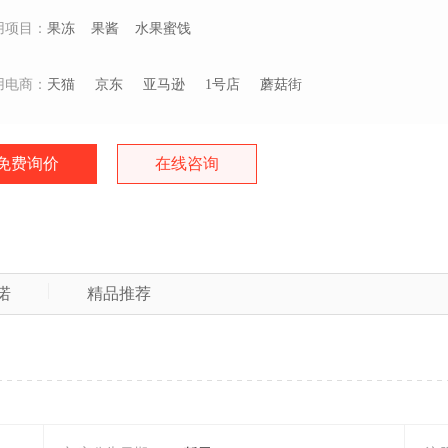
用项目：
果冻
果酱
水果蜜饯
用电商：
天猫
京东
亚马逊
1号店
蘑菇街
免费询价
在线咨询
诺
精品推荐