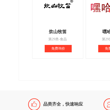
炊山牧笛
嘿
第29类-食品
第29
免费询价
免

品类齐全，快速响应