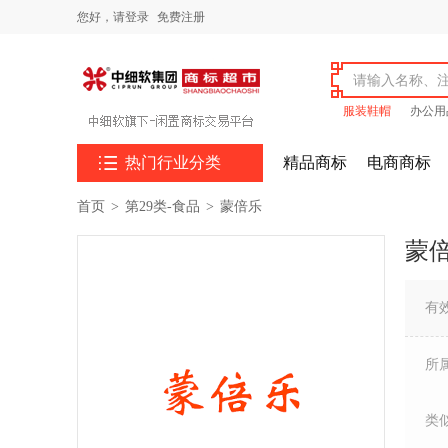
您好，
请登录
免费注册
服装鞋帽
办公用

热门行业分类
精品商标
电商商标
首页
>
第29类-食品
>
蒙倍乐
蒙
有
所
类