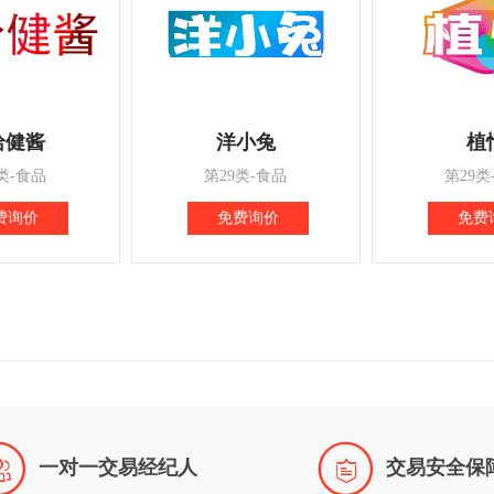
哈健酱
洋小兔
植
类-食品
第29类-食品
第29类
费询价
免费询价
免费


一对一交易经纪人
交易安全保