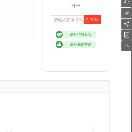

肖**

打给我


商标信息真实
商标诚信交易
