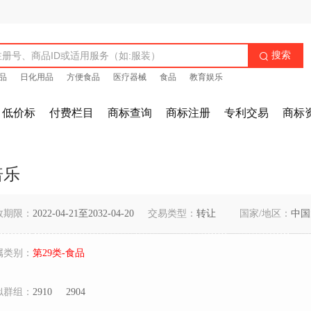
搜索

品
日化用品
方便食品
医疗器械
食品
教育娱乐
低价标
付费栏目
商标查询
商标注册
专利交易
商标
倍乐
效期限：
2022-04-21至2032-04-20
交易类型：
转让
国家/地区：
中国
属类别：
第29类-食品
似群组：
2910
2904