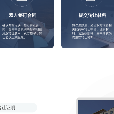
双方签订合同
提交转让材料
确认商标无误，签订转让合
协议生效后，受让双方准备相
同，合同中会表明商标详细信
关的商标转让申请、证明材
息及转让费用，双方签字，转
料、营业执照等，由中细软为
让协议正式生效。
您递交转让材料。
转让证明