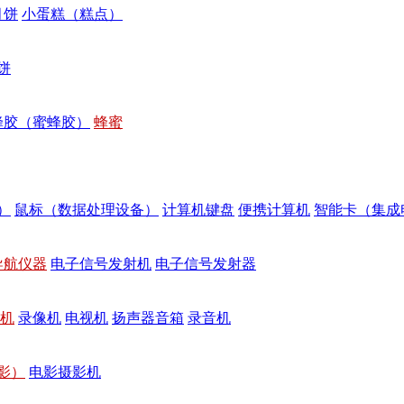
月饼
小蛋糕（糕点）
饼
蜂胶（蜜蜂胶）
蜂蜜
）
鼠标（数据处理设备）
计算机键盘
便携计算机
智能卡（集成
导航仪器
电子信号发射机
电子信号发射器
机
录像机
电视机
扬声器音箱
录音机
影）
电影摄影机