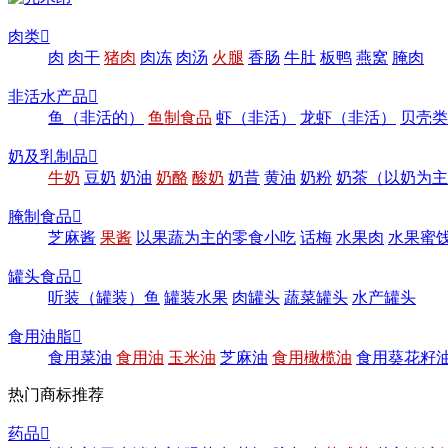
肉类

肉
肉干
猪肉
肉冻
肉汤
火腿
香肠
牛肚
板鸭
燕窝
腌肉
非活水产品

鱼（非活的）
鱼制食品
虾（非活）
龙虾（非活）
贝壳类
奶及乳制品

牛奶
豆奶
奶油
奶酪
酸奶
奶昔
黄油
奶粉
奶茶（以奶为主
腌制食品

芝麻酱
果酱
以果蔬为主的零食小吃
话梅
水果肉
水果蜜
罐头食品

听装（罐装）鱼
罐装水果
肉罐头
蔬菜罐头
水产罐头
食用油脂

食用菜油
食用油
玉米油
芝麻油
食用橄榄油
食用葵花籽
热门商标推荐
药品
