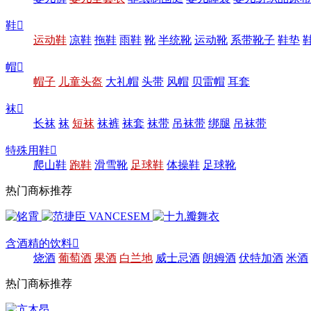
鞋

运动鞋
凉鞋
拖鞋
雨鞋
靴
半统靴
运动靴
系带靴子
鞋垫
帽

帽子
儿童头盔
大礼帽
头带
风帽
贝雷帽
耳套
袜

长袜
袜
短袜
袜裤
袜套
袜带
吊袜带
绑腿
吊袜带
特殊用鞋

爬山鞋
跑鞋
滑雪靴
足球鞋
体操鞋
足球靴
热门商标推荐
含酒精的饮料

烧酒
葡萄酒
果酒
白兰地
威士忌酒
朗姆酒
伏特加酒
米酒
热门商标推荐