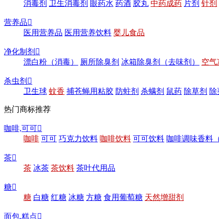
消毒剂
卫生消毒剂
眼药水
药酒
胶丸
中药成药
片剂
针剂
营养品

医用营养品
医用营养饮料
婴儿食品
净化制剂

漂白粉（消毒）
厕所除臭剂
冰箱除臭剂（去味剂）
空气
杀虫剂

卫生球
蚊香
捕苍蝇用粘胶
防蛀剂
杀螨剂
鼠药
除草剂
除
热门商标推荐
咖啡,可可

咖啡
可可
巧克力饮料
咖啡饮料
可可饮料
咖啡调味香料
茶

茶
冰茶
茶饮料
茶叶代用品
糖

糖
白糖
红糖
冰糖
方糖
食用葡萄糖
天然增甜剂
面包,糕点
