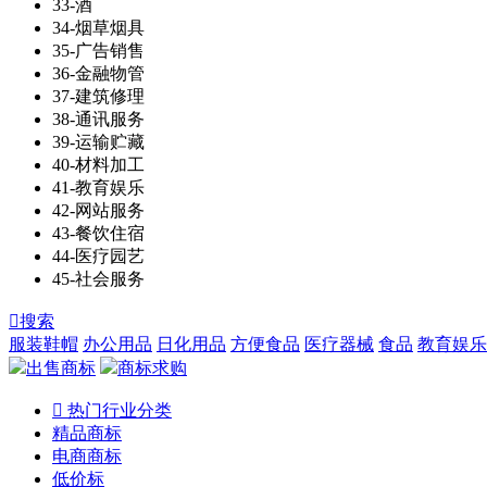
33-酒
34-烟草烟具
35-广告销售
36-金融物管
37-建筑修理
38-通讯服务
39-运输贮藏
40-材料加工
41-教育娱乐
42-网站服务
43-餐饮住宿
44-医疗园艺
45-社会服务

搜索
服装鞋帽
办公用品
日化用品
方便食品
医疗器械
食品
教育娱乐
出售商标
商标求购

热门行业分类
精品商标
电商商标
低价标