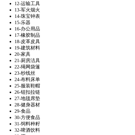
12-运输工具
13-军火烟火
14-珠宝钟表
15-乐器
16-办公用品
17-橡胶制品
18-皮革皮具
19-建筑材料
20-家具
21-厨房洁具
22-绳网袋篷
23-纱线丝
24-布料床单
25-服装鞋帽
26-钮扣拉链
27-地毯席垫
28-健身器材
29-食品
30-方便食品
31-饲料种籽
32-啤酒饮料