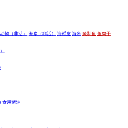
动物（非活）
海参（非活）
海蜇皮
海米
腌制鱼
鱼肉干
）
饯
油
食用猪油