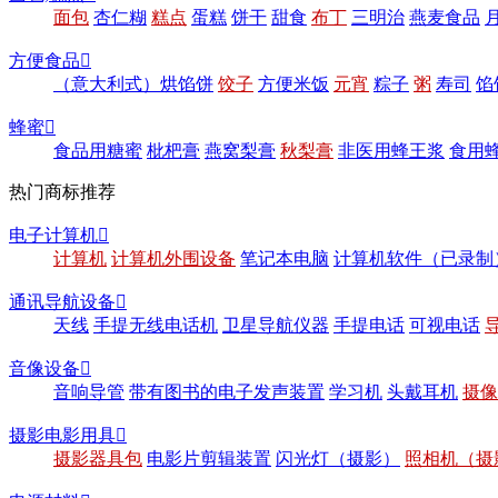
面包
杏仁糊
糕点
蛋糕
饼干
甜食
布丁
三明治
燕麦食品
方便食品

（意大利式）烘馅饼
饺子
方便米饭
元宵
粽子
粥
寿司
馅
蜂蜜

食品用糖蜜
枇杷膏
燕窝梨膏
秋梨膏
非医用蜂王浆
食用
热门商标推荐
电子计算机

计算机
计算机外围设备
笔记本电脑
计算机软件（已录制
通讯导航设备

天线
手提无线电话机
卫星导航仪器
手提电话
可视电话
音像设备

音响导管
带有图书的电子发声装置
学习机
头戴耳机
摄像
摄影电影用具

摄影器具包
电影片剪辑装置
闪光灯（摄影）
照相机（摄