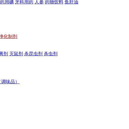
药用碘
牙科用药
人参
药物饮料
鱼肝油
净化制剂
莠剂
灭鼠剂
杀昆虫剂
杀虫剂
（调味品）