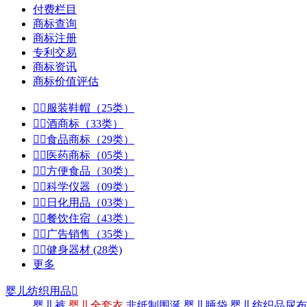
付费栏目
商标查询
商标注册
专利交易
商标资讯
商标价值评估


服装鞋帽（25类）


酒商标（33类）


食品商标（29类）


医药商标（05类）


方便食品（30类）


科学仪器（09类）


日化用品（03类）


餐饮住宿（43类）


广告销售（35类）


健身器材 (28类)
更多
婴儿纺织用品

婴儿裤
婴儿全套衣
非纸制围涎
婴儿睡袋
婴儿纺织品尿布