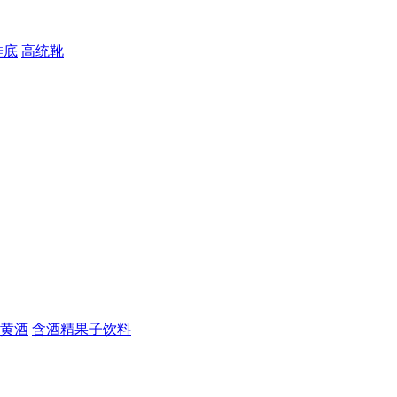
鞋底
高统靴
黄酒
含酒精果子饮料