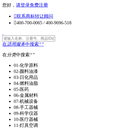
您好，
请登录
免费注册

联系商标转让顾问

400-700-0065 / 400-9696-518
在
适用服务
中搜索
“
”
在
分类
中搜索
“
”
01-化学原料
02-颜料油漆
03-日化用品
04-燃料油脂
05-医药
06-金属材料
07-机械设备
08-手工器械
09-科学仪器
10-医疗器械
11-灯具空调