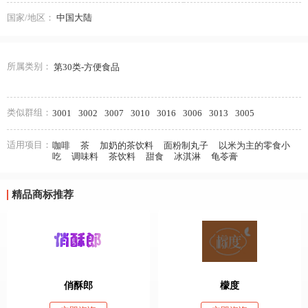
国家/地区：
中国大陆
所属类别：
第30类-方便食品
类似群组：
3001
3002
3007
3010
3016
3006
3013
3005
适用项目：
咖啡
茶
加奶的茶饮料
面粉制丸子
以米为主的零食小
吃
调味料
茶饮料
甜食
冰淇淋
龟苓膏
精品商标推荐
俏酥郎
檬度