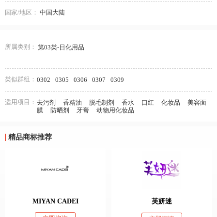
国家/地区：
中国大陆
所属类别：
第03类-日化用品
类似群组：
0302
0305
0306
0307
0309
适用项目：
去污剂
香精油
脱毛制剂
香水
口红
化妆品
美容面
膜
防晒剂
牙膏
动物用化妆品
精品商标推荐
MIYAN CADEI
芙妍迷