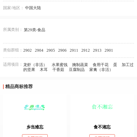
国家/地区：
中国大陆
所属类别：
第29类-食品
类似群组：
2902
2904
2905
2906
2911
2912
2913
2901
适用项目：
龙虾（非活）
水果蜜饯
腌制蔬菜
食用干花
蛋
加工过
的坚果
木耳
干香菇
豆腐制品
家禽（非活）
精品商标推荐
乡当难忘
食不湘忘