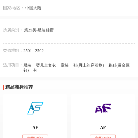
国家/地区：
中国大陆
所属类别：
第25类-服装鞋帽
类似群组：
2501
2502
适用项目：
服装
婴儿全套衣
童装
鞋(脚上的穿着物)
跑鞋(带金属
钉)
袜
精品商标推荐
AF
AF