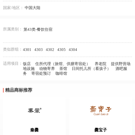
国家/地区：
中国大陆
所属类别：
第43类-餐饮住宿
类似群组：
4301
4303
4302
4305
4304
适用项目：
饭店
住所代理（旅馆、供膳寄宿处）
养老院
提供野营场
地设施
动物寄养
茶馆
日间托儿所（看孩子）
酒吧服
务
寄宿处预订
咖啡馆
精品商标推荐
秦爨
爨宝子