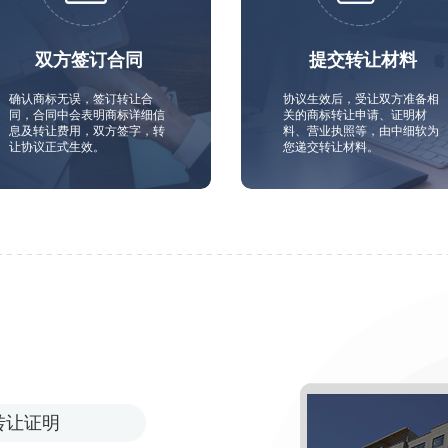
双方签订合同
提交转让材料
确认商标无误，签订转让合
协议生效后，受让双方准备相
同，合同中会表明商标详细信
关的商标转让申请、证明材
息及转让费用，双方签字，转
料、营业执照等，由中细软为
让协议正式生效。
您递交转让材料。
转让证明