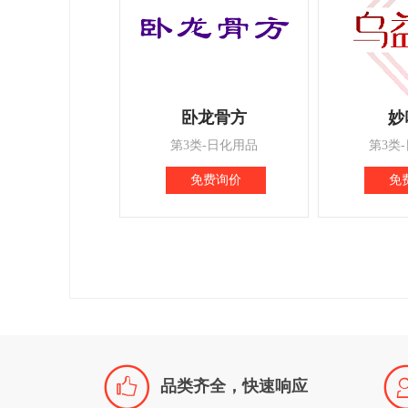
卧龙骨方
妙
第3类-日化用品
第3类
免费询价
免

品类齐全，快速响应