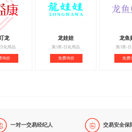
叮龙
龙娃娃
龙鱼
-日化用品
第3类-日化用品
第3类-
费询价
免费询价
免费


一对一交易经纪人
交易安全保