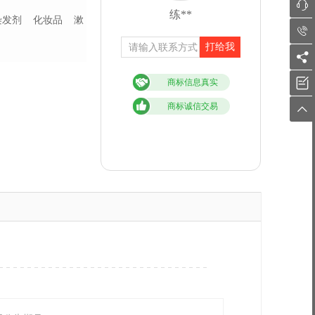

练**
染发剂
化妆品
漱

打给我


商标信息真实
商标诚信交易
