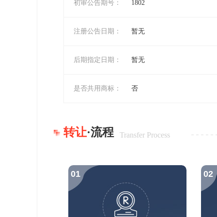
初审公告期号：
1802
注册公告日期：
暂无
后期指定日期：
暂无
是否共用商标：
否
转让
·流程
Transfer Process