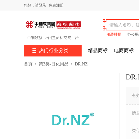
您好，
请登录
免费注册
服装鞋帽
办公用

热门行业分类
精品商标
电商商标
首页
>
第3类-日化用品
>
DR.NZ
DR.
有
所
类