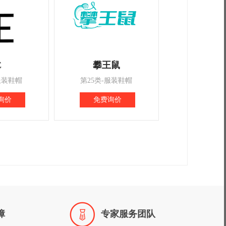
E
攀王鼠
服装鞋帽
第25类-服装鞋帽
询价
免费询价

障
专家服务团队