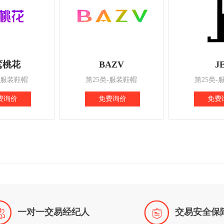
鸾桃花
BAZV
J
-服装鞋帽
第25类-服装鞋帽
第25类-
费询价
免费询价
免费


一对一交易经纪人
交易安全保