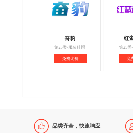
奋豹
红
第25类-服装鞋帽
第25类
免费询价
免

品类齐全，快速响应