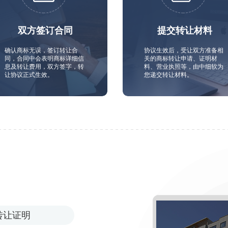
双方签订合同
提交转让材料
确认商标无误，签订转让合
协议生效后，受让双方准备相
同，合同中会表明商标详细信
关的商标转让申请、证明材
息及转让费用，双方签字，转
料、营业执照等，由中细软为
让协议正式生效。
您递交转让材料。
转让证明