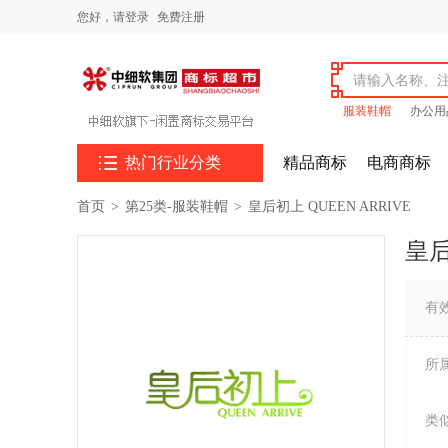
您好，
请登录
免费注册
服装鞋帽
办公用

热门行业分类
精品商标
电商商标
首页
>
第25类-服装鞋帽
>
皇后初上 QUEEN ARRIVE
皇后
有
所
类