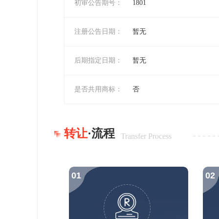
初审公告期号：
1801
注册公告日期：
暂无
后期指定日期：
暂无
是否共用商标：
否
转让
·流程
Transfer Process