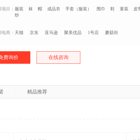
用项目：
服装
袜
帽
成品衣
手套（服装）
围巾
鞋
童装
皮
纱
用电商：
天猫
京东
亚马逊
聚美优品
1号店
蘑菇街
免费询价
在线咨询
诺
精品推荐