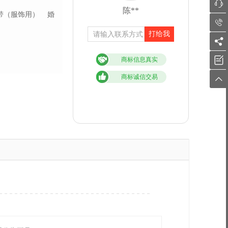

陈**
带（服饰用）
婚

打给我


商标信息真实
商标诚信交易
