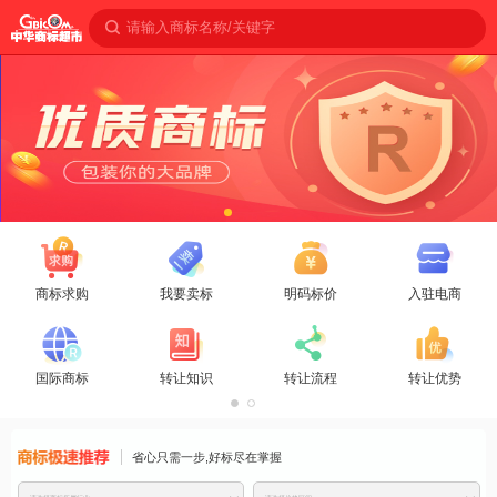
请输入商标名称/关键字
商标求购
我要卖标
明码标价
入驻电商
国际商标
转让知识
转让流程
转让优势
商标免费推
省心只需一步,好标尽在掌握
荐