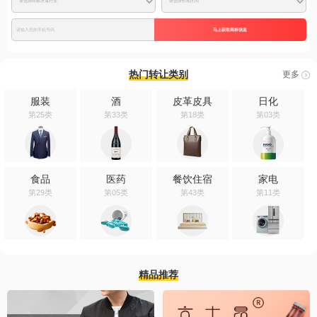
马上获取商标信息
热门转让类别
更多
服装
酒
皮革皮具
日化
第25类
第33类
第18类
第03类
食品
医药
餐饮住宿
家电
第29类
第05类
第43类
第11类
精品推荐